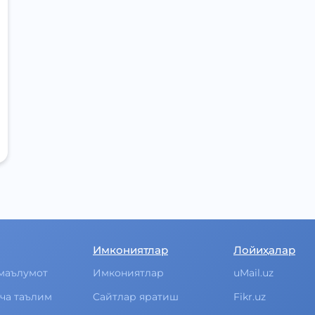
Имкониятлар
Лойиҳалар
маълумот
Имкониятлар
uMail.uz
ча таълим
Cайтлар яратиш
Fikr.uz