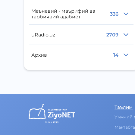
Маънавий - маърифий ва
336
тарбиявий адабиёт
uRadio.uz
2709
Архив
14
Таълим
Умумий 
Мактабга