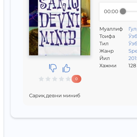
00:00
Муаллиф
Гул
Toифа
Ўз
Тил
Ўз
Жанр
Sp
Йил
201
Хажми
128
0
Сариқ девни миниб