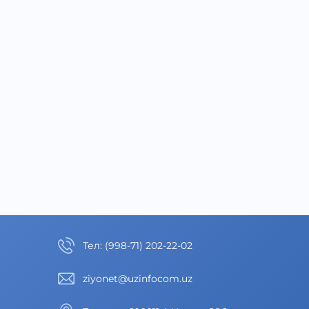
Тел
:
(998-71) 202-22-02
ziyonet@uzinfocom.uz