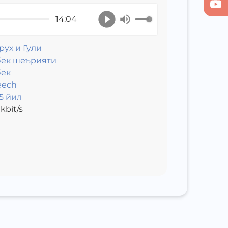
14:04
рух и Гули
бек шеърияти
бек
eech
5 йил
kbit/s