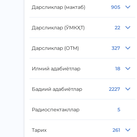
Дарсликлар (мактаб)
905
Дарсликлар (ЎМКҲТ)
22
Дарсликлар (ОТМ)
327
Илмий адабиётлар
18
Бадиий адабиётлар
2227
Радиоспектакллар
5
Тарих
261