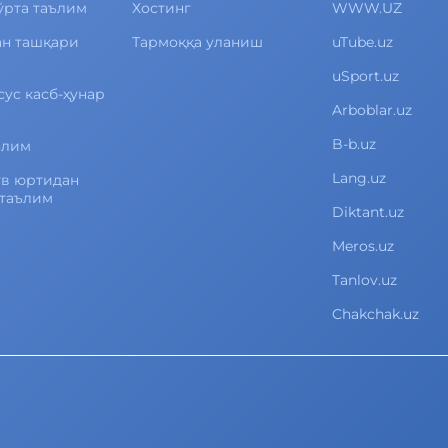
ўрта таълим
Хостинг
WWW.UZ
ан ташқари
Тармоққа уланиш
uTube.uz
uSport.uz
сус касб-ҳунар
Arboblar.uz
B-b.uz
ълим
Lang.uz
ув юртидан
 таълим
Diktant.uz
Meros.uz
Tanlov.uz
Chakchak.uz