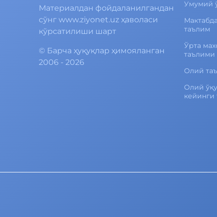
Умумий 
Материалдан фойдаланилгандан
сўнг www.ziyonet.uz ҳаволаси
Мактабд
таълим
кўрсатилиши шарт
Ўрта мах
©
Барча ҳуқуқлар ҳимояланган
таълими
2006 - 2026
Олий та
Олий ўқ
кейинги