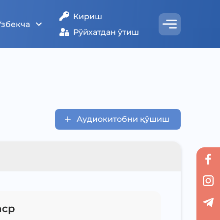
Кириш
Ўзбекча
Рўйхатдан ўтиш
Аудиокитобни қўшиш
аср