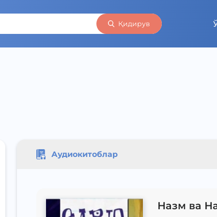
Қидирув
Аудиокитоблар
Назм ва Н