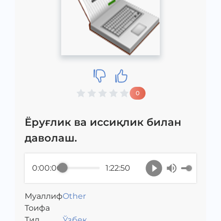
0
Ёруғлик ва иссиқлик билан
даволаш.
0:00:00
1:22:50
Муаллиф
Other
Toифа
Тил
Ўзбек