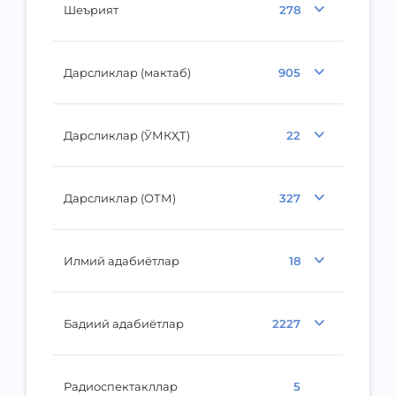
Шеърият
278
Дарсликлар (мактаб)
905
Дарсликлар (ЎМКҲТ)
22
Дарсликлар (ОТМ)
327
Илмий адабиётлар
18
Бадиий адабиётлар
2227
Радиоспектакллар
5