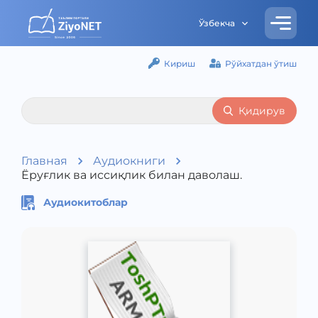
Ўзбекча
Кириш
Рўйхатдан ўтиш
Қидирув
Главная
Аудиокниги
Ёруғлик ва иссиқлик билан даволаш.
Аудиокитоблар