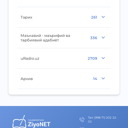
Тарих
261
Маънавий - маърифий ва
336
тарбиявий адабиёт
uRadio.uz
2709
Архив
14
Тел
:
(998-71) 202-22-
02