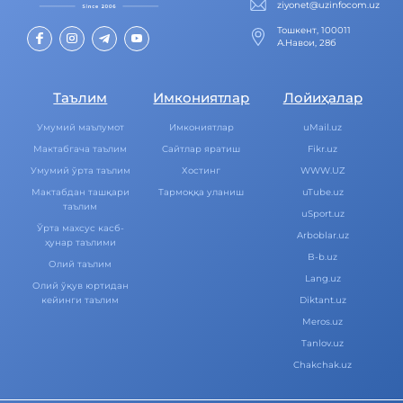
ziyonet@uzinfocom.uz
Тошкент, 100011
А.Навои, 28б
Таълим
Имкониятлар
Лойиҳалар
Умумий маълумот
Имкониятлар
uMail.uz
Мактабгача таълим
Cайтлар яратиш
Fikr.uz
Умумий ўрта таълим
Хостинг
WWW.UZ
Мактабдан ташқари
Тармоққа уланиш
uTube.uz
таълим
uSport.uz
Ўрта махсус касб-
Arboblar.uz
ҳунар таълими
B-b.uz
Олий таълим
Lang.uz
Олий ўқув юртидан
кейинги таълим
Diktant.uz
Meros.uz
Tanlov.uz
Chakchak.uz