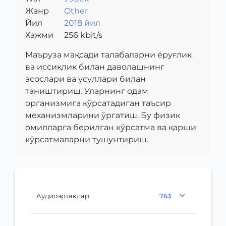
Жанр
Other
Йил
2018 йил
Хажми
256
kbit/s
Маъруза мақсади талабаларни ёруғлик
ва иссиқлик билан даволашнинг
асослари ва усуллари билан
таништириш. Уларнинг одам
организмига кўрсатадиган таъсир
механизмларини ўргатиш. Бу физик
омилларга берилган кўрсатма ва қарши
кўрсатмаларни тушунтириш.
Аудиоэртаклар
763