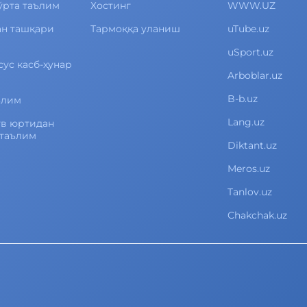
ўрта таълим
Хостинг
WWW.UZ
ан ташқари
Тармоққа уланиш
uTube.uz
uSport.uz
сус касб-ҳунар
Arboblar.uz
B-b.uz
ълим
Lang.uz
ув юртидан
 таълим
Diktant.uz
Meros.uz
Tanlov.uz
Chakchak.uz