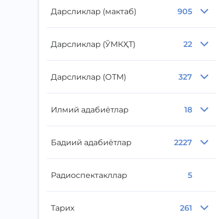
Дарсликлар (мактаб)
905
Дарсликлар (ЎМКҲТ)
22
Дарсликлар (ОТМ)
327
Илмий адабиётлар
18
Бадиий адабиётлар
2227
Радиоспектакллар
5
Тарих
261