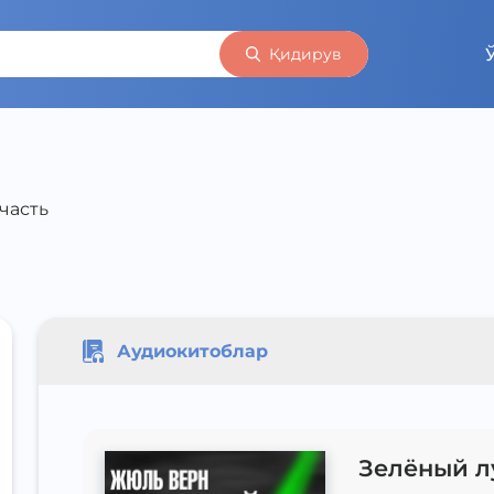
Қидирув
 часть
Аудиокитоблар
Зелёный лу