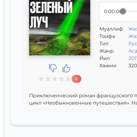
0:00:00
Муаллиф
Жю
Toифа
Жа
Тил
Ру
Жанр
Aca
Йил
201
Хажми
32
0
Приключенческий роман французского п
цикл «Необыкновенные путешествия». Нап