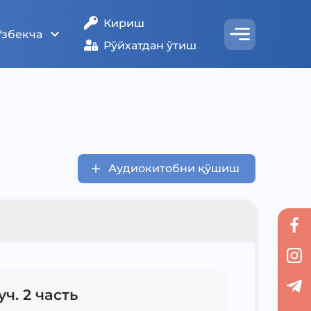
Кириш
Ўзбекча
Рўйхатдан ўтиш
Аудиокитобни қўшиш
ч. 2 часть