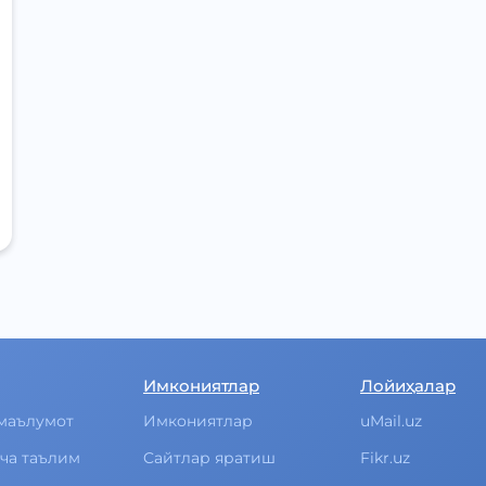
Имкониятлар
Лойиҳалар
маълумот
Имкониятлар
uMail.uz
ча таълим
Cайтлар яратиш
Fikr.uz