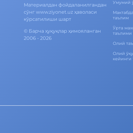
Умумий 
Материалдан фойдаланилгандан
сўнг www.ziyonet.uz ҳаволаси
Мактабд
таълим
кўрсатилиши шарт
Ўрта мах
©
Барча ҳуқуқлар ҳимояланган
таълими
2006 - 2026
Олий та
Олий ўқ
кейинги