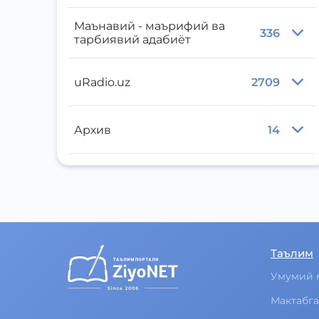
Маънавий - маърифий ва
336
тарбиявий адабиёт
uRadio.uz
2709
Архив
14
Таълим
Умумий 
Мактабга