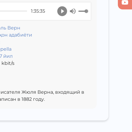
1:35:35
ль Верн
ҳон адабиёти
с
pella
7 йил
0
kbit/s
исателя Жюля Верна, входящий в
исан в 1882 году.