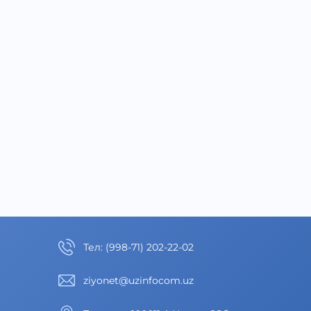
Тел
:
(998-71) 202-22-02
ziyonet@uzinfocom.uz