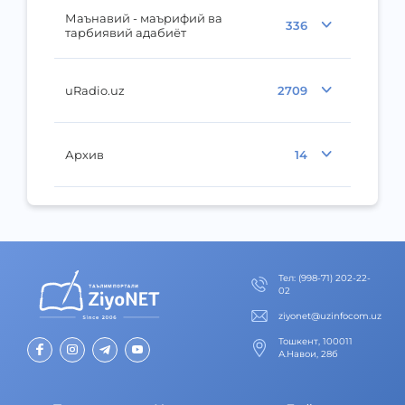
Маънавий - маърифий ва
336
тарбиявий адабиёт
uRadio.uz
2709
Архив
14
Тел
:
(998-71) 202-22-
02
ziyonet@uzinfocom.uz
Тошкент, 100011
А.Навои, 28б