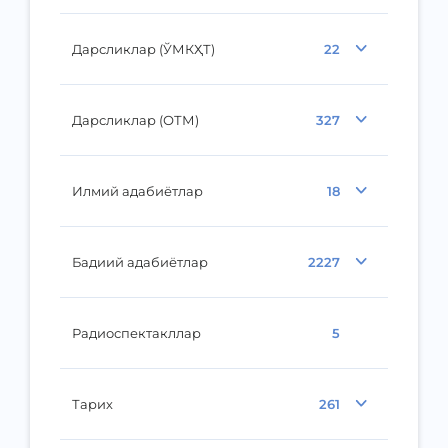
Дарсликлар (ЎМКҲТ)
22
Дарсликлар (ОТМ)
327
Илмий адабиётлар
18
Бадиий адабиётлар
2227
Радиоспектакллар
5
Тарих
261