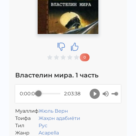
0
Властелин мира. 1 часть
0:00:00
2:03:38
Муаллиф
Жюль Верн
Toифа
Жаҳон адабиёти
Тил
Рус
Жанр
Acapella