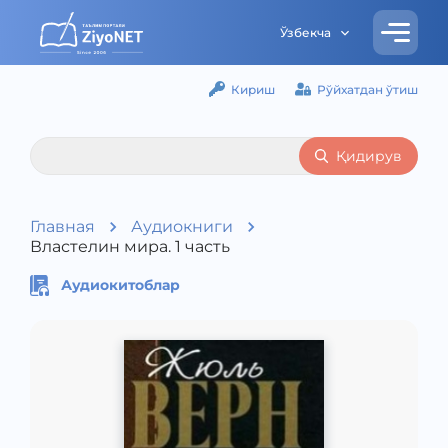
Ўзбекча
Кириш
Рўйхатдан ўтиш
Қидирув
Главная
Аудиокниги
Властелин мира. 1 часть
Аудиокитоблар