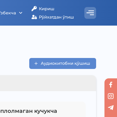
Кириш
Ўзбекча
Рўйхатдан ўтиш
Аудиокитобни қўшиш
плолмаган кучукча