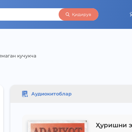
Қидирув
маган кучукча
Аудиокитоблар
Ҳуришни э