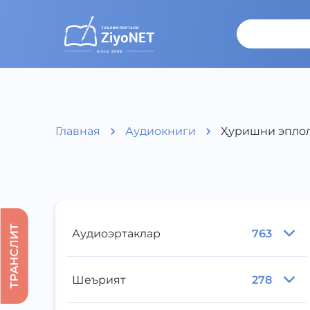
Главная
Аудиокниги
Ҳуришни эплол
ТРАНСЛИТ
Аудиоэртаклар
763
Шеърият
278