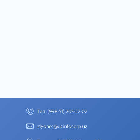
Тел
:
(998-71) 202-22-02
ziyonet@uzinfocom.uz