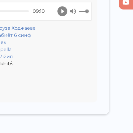
09:10
руза Ходжаева
абиёт 6 синф
бек
pella
7 йил
kbit/s