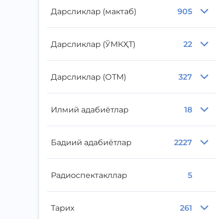
Дарсликлар (мактаб)
905
Дарсликлар (ЎМКҲТ)
22
Дарсликлар (ОТМ)
327
Илмий адабиётлар
18
Бадиий адабиётлар
2227
Радиоспектакллар
5
Тарих
261