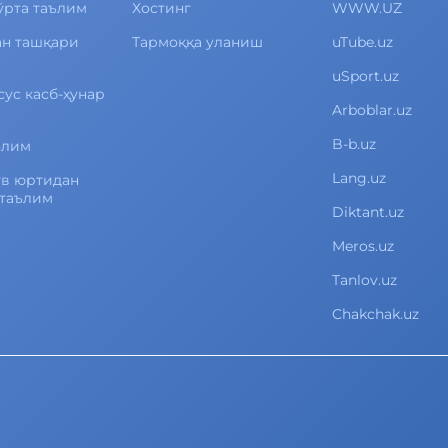
ўрта таълим
Хостинг
WWW.UZ
ан ташқари
Тармоққа уланиш
uTube.uz
uSport.uz
сус касб-ҳунар
Arboblar.uz
B-b.uz
ълим
Lang.uz
ув юртидан
 таълим
Diktant.uz
Meros.uz
Tanlov.uz
Chakchak.uz