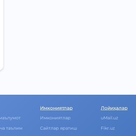
Имкониятлар
Лойиҳалар
маълумот
Имкониятлар
uMail.uz
ча таълим
Cайтлар яратиш
Fikr.uz