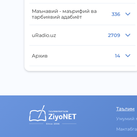
Маънавий - маърифий ва
336
тарбиявий адабиёт
uRadio.uz
2709
Архив
14
Таълим
Умумий 
Мактабга