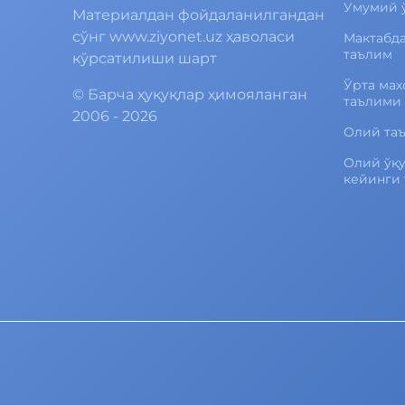
Умумий 
Материалдан фойдаланилгандан
сўнг www.ziyonet.uz ҳаволаси
Мактабд
таълим
кўрсатилиши шарт
Ўрта мах
©
Барча ҳуқуқлар ҳимояланган
таълими
2006 - 2026
Олий та
Олий ўқ
кейинги