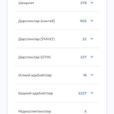
Шеърият
278
Дарсликлар (мактаб)
905
Дарсликлар (ЎМКҲТ)
22
Дарсликлар (ОТМ)
327
Илмий адабиётлар
18
Бадиий адабиётлар
2227
Радиоспектакллар
5