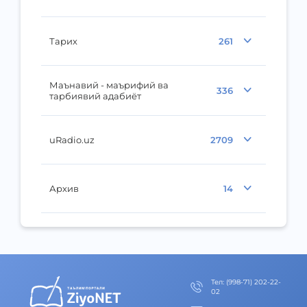
Тарих
261
Маънавий - маърифий ва
336
тарбиявий адабиёт
uRadio.uz
2709
Архив
14
Тел
:
(998-71) 202-22-
02