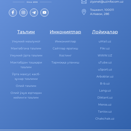
ziyonet@uzinfocom.uz
Тошкент, 100011
А.Навои, 28б
Таълим
Имкониятлар
Лойиҳалар
Умумий маълумот
Имкониятлар
uMail.uz
Мактабгача таълим
Cайтлар яратиш
Fikr.uz
Умумий ўрта таълим
Хостинг
WWW.UZ
Мактабдан ташқари
Тармоққа уланиш
uTube.uz
таълим
uSport.uz
Ўрта махсус касб-
Arboblar.uz
ҳунар таълими
B-b.uz
Олий таълим
Lang.uz
Олий ўқув юртидан
кейинги таълим
Diktant.uz
Meros.uz
Tanlov.uz
Chakchak.uz