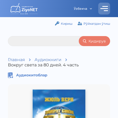
Ўзбекча
Кириш
Рўйхатдан ўтиш
Қидирув
Главная
Аудиокниги
Вокруг света за 80 дней. 4 часть
Аудиокитоблар