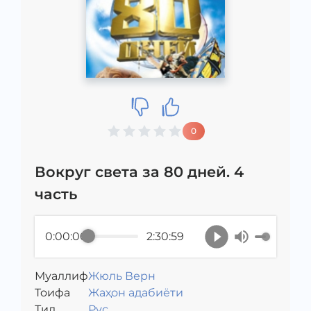
0
Вокруг света за 80 дней. 4
часть
0:00:00
2:30:59
Муаллиф
Жюль Верн
Toифа
Жаҳон адабиёти
Тил
Рус