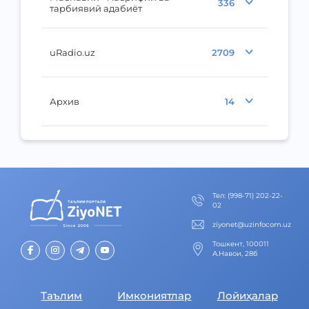
336
тарбиявий адабиёт
uRadio.uz
2709
Архив
14
Тел
:
(998-71) 202-22-
02
ziyonet@uzinfocom.uz
Тошкент, 100011
А.Навои, 28б
Таълим
Имкониятлар
Лойиҳалар