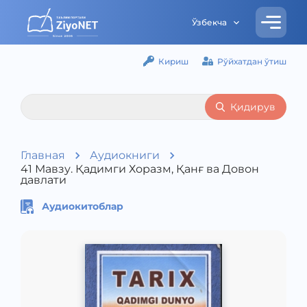
Ўзбекча
Кириш
Рўйхатдан ўтиш
Қидирув
Главная
Аудиокниги
41 Мавзу. Қадимги Хоразм, Қанғ ва Довон
давлати
Аудиокитоблар