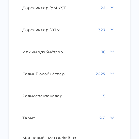
Дарсликлар (ЎМКҲТ)
22
Дарсликлар (ОТМ)
327
Илмий адабиётлар
18
Бадиий адабиётлар
2227
Радиоспектакллар
5
Тарих
261
Маънавий - маърифий ва