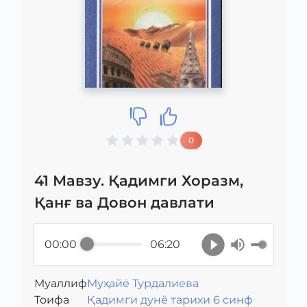
0
41 Мавзу. Қадимги Хоразм,
Қанғ ва Довон давлати
00:00
06:20
Муаллиф
Муҳайё Турдалиева
Toифа
Қадимги дунё тарихи 6 синф