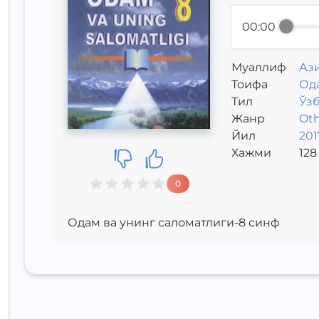
00:00
Муаллиф
Аз
Toифа
Ода
Тил
Ўз
Жанр
Oth
Йил
201
Хажми
128
0
Одам ва унинг саломатлиги-8 синф