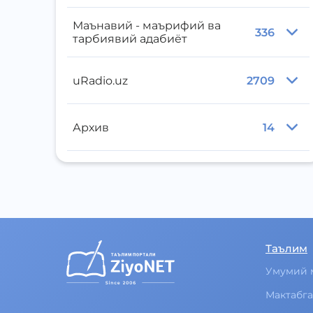
Маънавий - маърифий ва
336
тарбиявий адабиёт
uRadio.uz
2709
Архив
14
Таълим
Умумий 
Мактабга