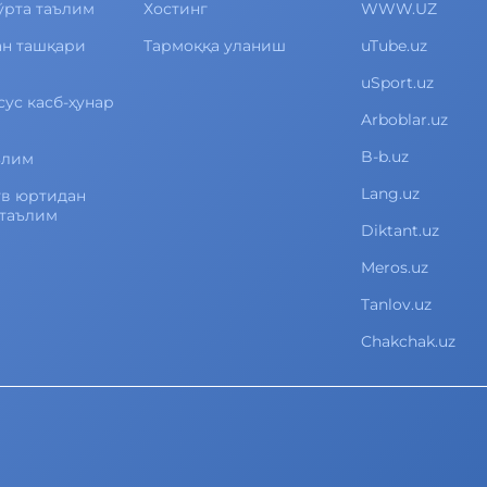
ўрта таълим
Хостинг
WWW.UZ
ан ташқари
Тармоққа уланиш
uTube.uz
uSport.uz
сус касб-ҳунар
Arboblar.uz
B-b.uz
ълим
Lang.uz
ув юртидан
 таълим
Diktant.uz
Meros.uz
Tanlov.uz
Chakchak.uz