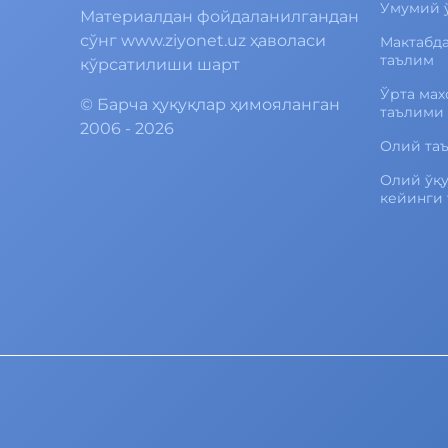
Умумий 
Материалдан фойдаланилгандан
сўнг www.ziyonet.uz ҳаволаси
Мактабд
таълим
кўрсатилиши шарт
Ўрта мах
©
Барча ҳуқуқлар ҳимояланган
таълими
2006 - 2026
Олий та
Олий ўқ
кейинги