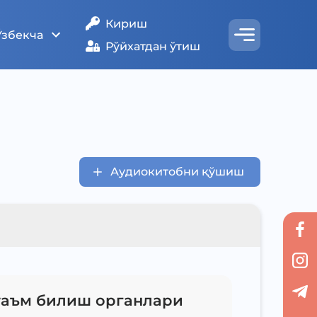
Кириш
Ўзбекча
Рўйхатдан ўтиш
Аудиокитобни қўшиш
 таъм билиш органлари