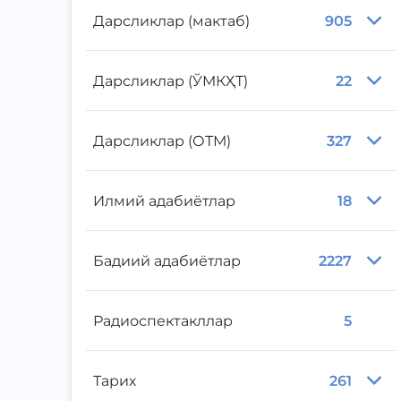
Дарсликлар (мактаб)
905
Дарсликлар (ЎМКҲТ)
22
Дарсликлар (ОТМ)
327
Илмий адабиётлар
18
Бадиий адабиётлар
2227
Радиоспектакллар
5
Тарих
261