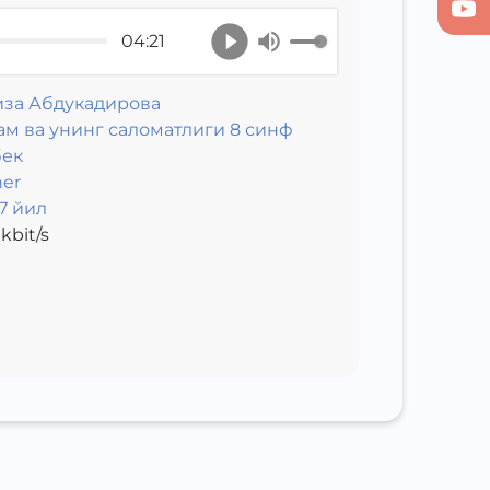
04:21
иза Абдукадирова
м ва унинг саломатлиги 8 синф
бек
er
7 йил
kbit/s