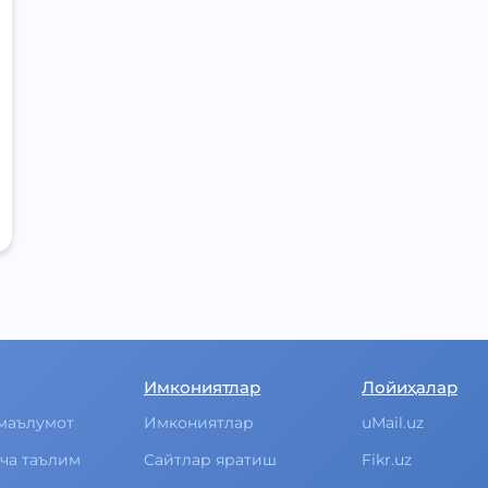
Имкониятлар
Лойиҳалар
маълумот
Имкониятлар
uMail.uz
ча таълим
Cайтлар яратиш
Fikr.uz