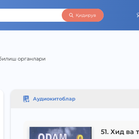
Қидирув
м билиш органлари
Аудиокитоблар
51. Хид ва