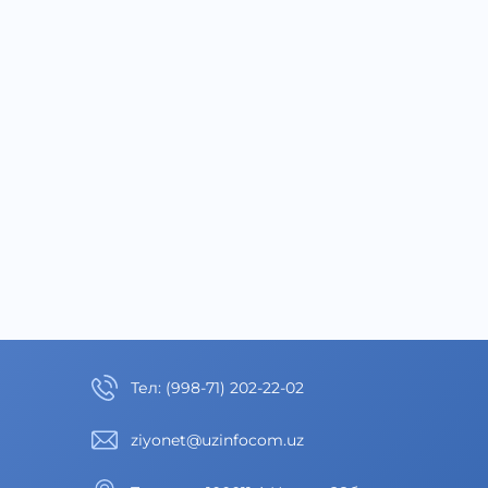
Тел
:
(998-71) 202-22-02
ziyonet@uzinfocom.uz