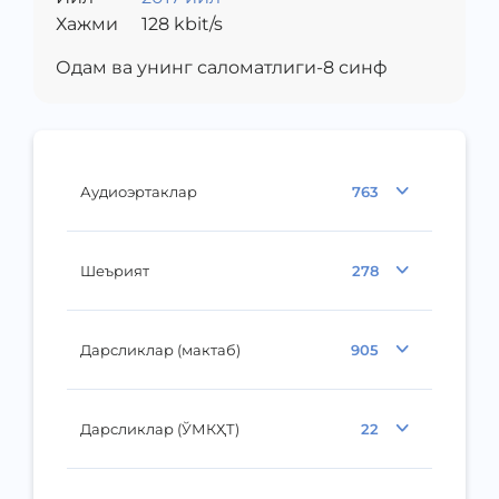
Хажми
128
kbit/s
Одам ва унинг саломатлиги-8 синф
Аудиоэртаклар
763
Шеърият
278
Дарсликлар (мактаб)
905
Дарсликлар (ЎМКҲТ)
22