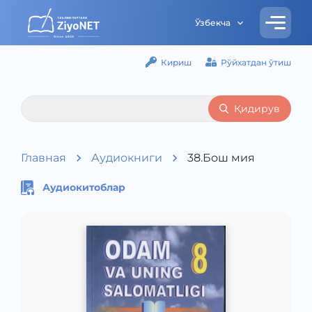
Ўзбекча
Кириш
Рўйхатдан ўтиш
Қидирув
Главная
Аудиокниги
38.Бош мия
Аудиокитоблар