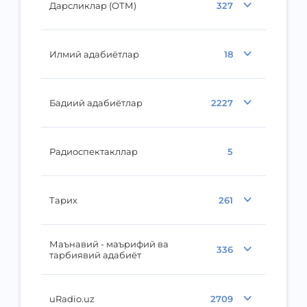
Дарсликлар (ОТМ)
327
Илмий адабиётлар
18
Бадиий адабиётлар
2227
Радиоспектакллар
5
Тарих
261
Маънавий - маърифий ва
336
тарбиявий адабиёт
uRadio.uz
2709