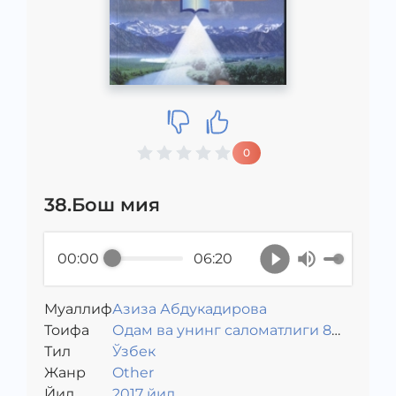
0
38.Бош мия
00:00
06:20
Муаллиф
Азиза Абдукадирова
Toифа
Одам ва унинг саломатлиги 8
Тил
синф
Ўзбек
Жанр
Other
Йил
2017 йил