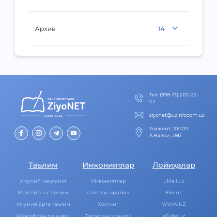
Архив
14
Тел
:
(998-71) 202-22-
02
ziyonet@uzinfocom.uz
Тошкент, 100011
А.Навои, 28б
Таълим
Имкониятлар
Лойиҳалар
Умумий маълумот
Имкониятлар
uMail.uz
Мактабгача таълим
Cайтлар яратиш
Fikr.uz
Умумий ўрта таълим
Хостинг
WWW.UZ
Мактабдан ташқари
Тармоққа уланиш
uTube.uz