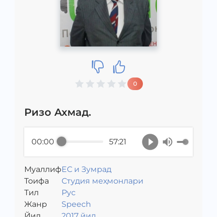
0
Ризо Ахмад.
00:00
57:21
Муаллиф
ЕС и Зумрад
Toифа
Студия меҳмонлари
Тил
Рус
Жанр
Speech
Йил
2017 йил