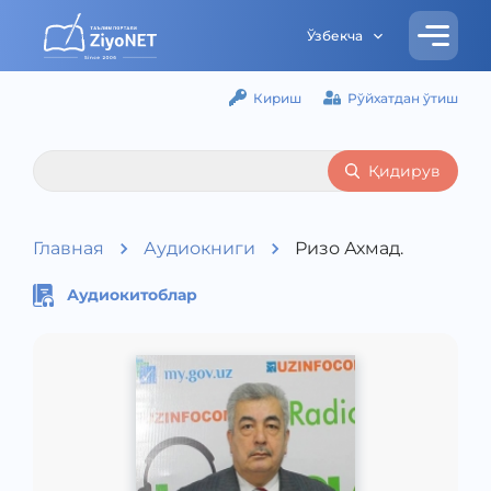
Ўзбекча
Кириш
Рўйхатдан ўтиш
Қидирув
Главная
Аудиокниги
Ризо Ахмад.
Аудиокитоблар