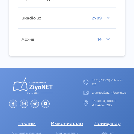
uRadio.uz
2709
Архив
14
Тел
:
(998-71) 202-22-
02
ziyonet@uzinfocom.uz
Тошкент, 100011
А.Навои, 28б
Таълим
Имкониятлар
Лойиҳалар
Умумий маълумот
Имкониятлар
uMail.uz