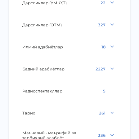
Дарсликлар (ЎМКҲТ)
22
Дарсликлар (ОТМ)
327
Илмий адабиётлар
18
Бадиий адабиётлар
2227
Радиоспектакллар
5
Тарих
261
Маънавий - маърифий ва
336
тарбиявий адабиёт