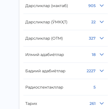
Дарсликлар (мактаб)
905
Дарсликлар (ЎМКҲТ)
22
Дарсликлар (ОТМ)
327
Илмий адабиётлар
18
Бадиий адабиётлар
2227
Радиоспектакллар
5
Тарих
261