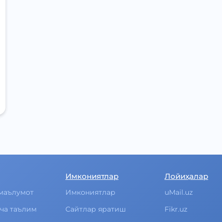
Имкониятлар
Лойиҳалар
маълумот
Имкониятлар
uMail.uz
ча таълим
Cайтлар яратиш
Fikr.uz