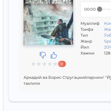
00:00
Муаллиф
Ко
Toифа
Жа
Тил
Ўз
Жанр
Sp
Йил
201
Хажми
128
0
Аркадий ва Борис Стругацкийларнинг "Йў
тахлили