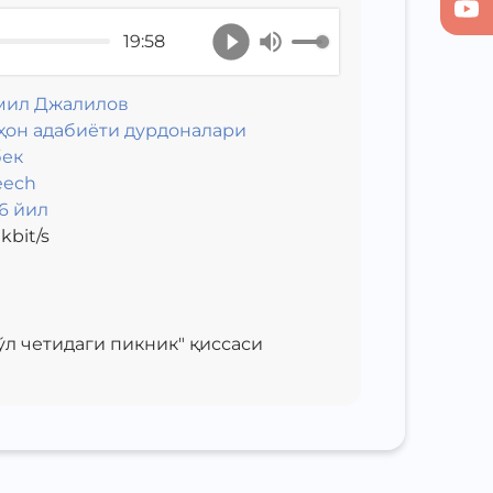
19:58
мил Джалилов
ҳон адабиёти дурдоналари
бек
eech
6 йил
kbit/s
л четидаги пикник" қиссаси