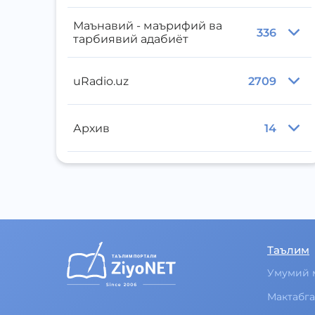
Маънавий - маърифий ва
336
тарбиявий адабиёт
uRadio.uz
2709
Архив
14
Таълим
Умумий 
Мактабга