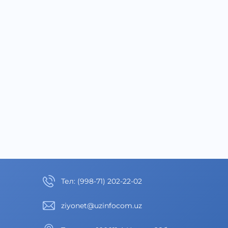
Тел
:
(998-71) 202-22-02
ziyonet@uzinfocom.uz