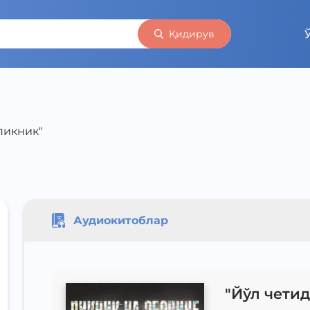
Қидирув
пикник"
Аудиокитоблар
"Йўл чети