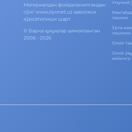
Умумий 
Материалдан фойдаланилгандан
сўнг www.ziyonet.uz ҳаволаси
Мактабд
таълим
кўрсатилиши шарт
Ўрта мах
©
Барча ҳуқуқлар ҳимояланган
таълими
2006 - 2026
Олий та
Олий ўқ
кейинги