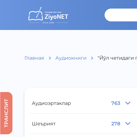
Главная
Аудиокниги
"Йўл четидаги 
ТРАНСЛИТ
Аудиоэртаклар
763
Шеърият
278