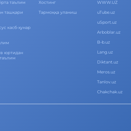
ўрта таълим
Хостинг
WWW.UZ
ан ташқари
Тармоққа уланиш
uTube.uz
uSport.uz
сус касб-ҳунар
Arboblar.uz
B-b.uz
ълим
Lang.uz
ув юртидан
 таълим
Diktant.uz
Meros.uz
Tanlov.uz
Chakchak.uz