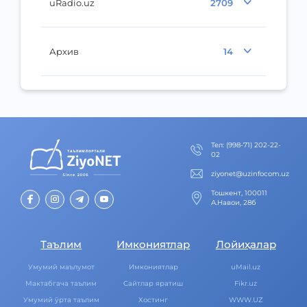
uRadio.uz
2709
Архив
14
Тел
:
(998-71) 202-22-
02
ziyonet@uzinfocom.uz
Тошкент, 100011
А.Навои, 28б
Таълим
Имкониятлар
Лойиҳалар
Умумий маълумот
Имкониятлар
uMail.uz
Мактабгача таълим
Cайтлар яратиш
Fikr.uz
Умумий ўрта таълим
Хостинг
WWW.UZ