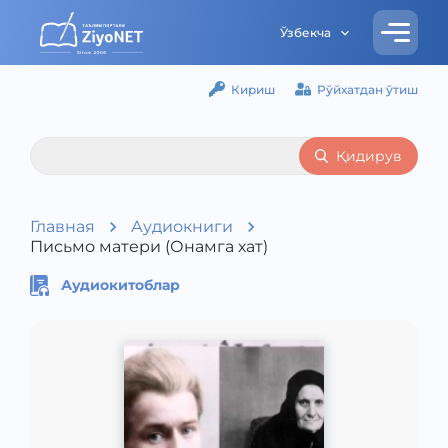
Ўзбекча
Кириш
Рўйхатдан ўтиш
Қидирув
Главная
Аудиокниги
Письмо матери (Онамга хат)
Аудиокитоблар