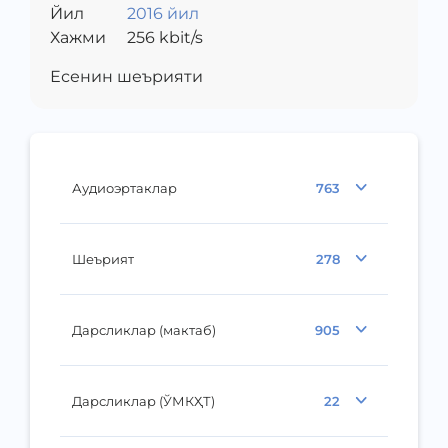
Йил
2016 йил
Хажми
256
kbit/s
Есенин шеърияти
Аудиоэртаклар
763
Шеърият
278
Дарсликлар (мактаб)
905
Дарсликлар (ЎМКҲТ)
22