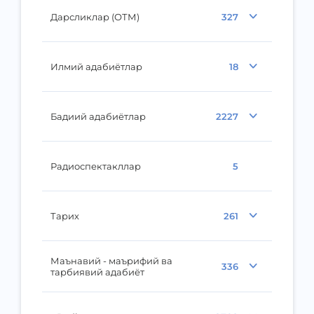
Дарсликлар (ОТМ)
327
Илмий адабиётлар
18
Бадиий адабиётлар
2227
Радиоспектакллар
5
Тарих
261
Маънавий - маърифий ва
336
тарбиявий адабиёт