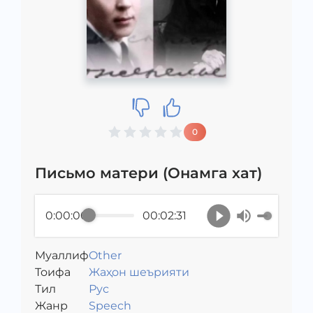
0
Письмо матери (Онамга хат)
0:00:00
00:02:31
Муаллиф
Other
Toифа
Жаҳон шеърияти
Тил
Рус
Жанр
Speech