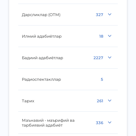
Дарсликлар (ОТМ)
327
Илмий адабиётлар
18
Бадиий адабиётлар
2227
Радиоспектакллар
5
Тарих
261
Маънавий - маърифий ва
336
тарбиявий адабиёт