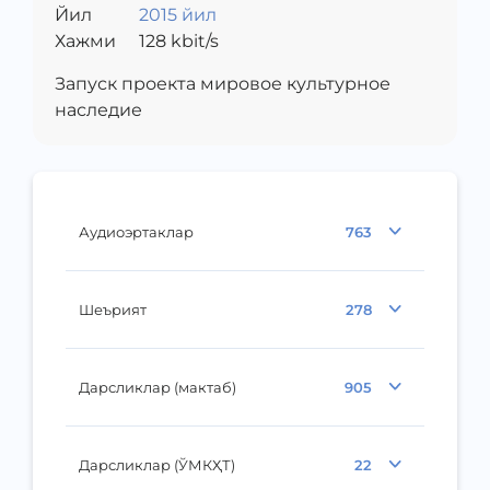
Йил
2015 йил
Хажми
128
kbit/s
Запуск проекта мировое культурное
наследие
Аудиоэртаклар
763
Шеърият
278
Дарсликлар (мактаб)
905
Дарсликлар (ЎМКҲТ)
22