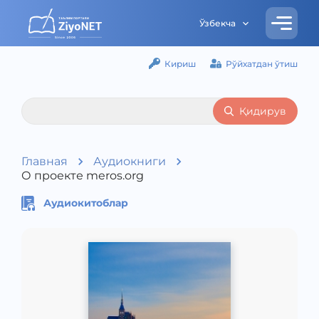
Ўзбекча
Кириш
Рўйхатдан ўтиш
Қидирув
Главная
Аудиокниги
О проекте meros.org
Аудиокитоблар