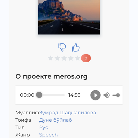
0
О проекте meros.org
00:00
14:56
Муаллиф
Зумрад Шаджалилова
Toифа
Дунё бўйлаб
Тил
Рус
Жанр
Speech