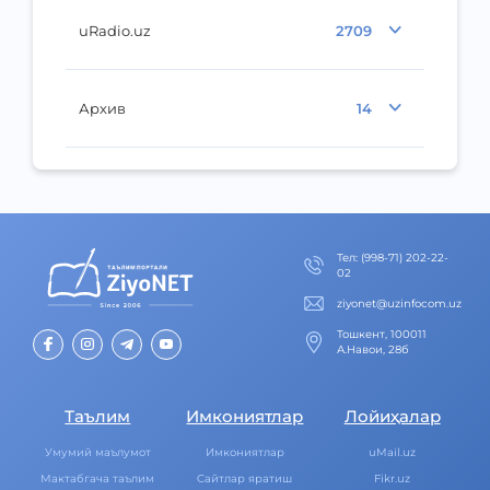
uRadio.uz
2709
Архив
14
Тел
:
(998-71) 202-22-
02
ziyonet@uzinfocom.uz
Тошкент, 100011
А.Навои, 28б
Таълим
Имкониятлар
Лойиҳалар
Умумий маълумот
Имкониятлар
uMail.uz
Мактабгача таълим
Cайтлар яратиш
Fikr.uz