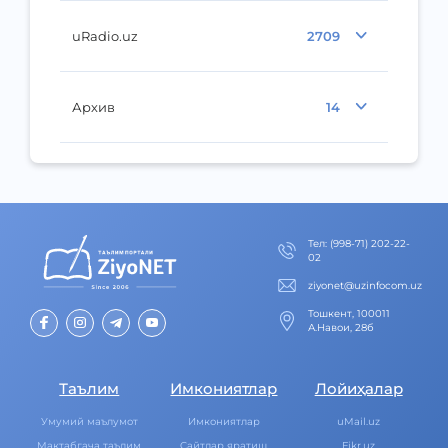
uRadio.uz
2709
Архив
14
Тел
:
(998-71) 202-22-
02
ziyonet@uzinfocom.uz
Тошкент, 100011
А.Навои, 28б
Таълим
Имкониятлар
Лойиҳалар
Умумий маълумот
Имкониятлар
uMail.uz
Мактабгача таълим
Cайтлар яратиш
Fikr.uz