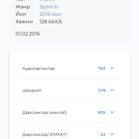
Жанр
Speech
Йил
2016 йил
Хажми
128
kbit/s
01.02.2016
Аудиоэртаклар
763
Шеърият
278
Дарсликлар (мактаб)
905
Дарсликлар (ЎМКҲТ)
22