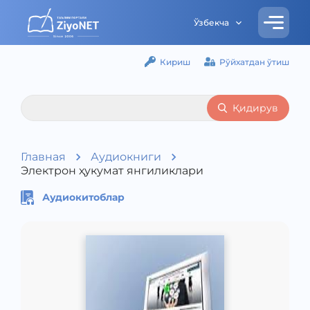
Ўзбекча
Кириш
Рўйхатдан ўтиш
Қидирув
Главная
Аудиокниги
Электрон ҳукумат янгиликлари
Аудиокитоблар