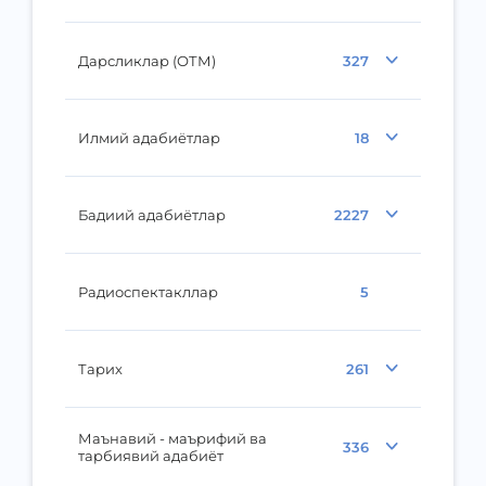
Дарсликлар (ОТМ)
327
Илмий адабиётлар
18
Бадиий адабиётлар
2227
Радиоспектакллар
5
Тарих
261
Маънавий - маърифий ва
336
тарбиявий адабиёт