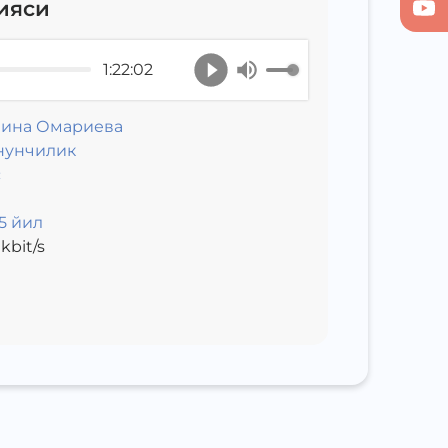
ияси
1:22:02
лина Омариева
нунчилик
с
5 йил
kbit/s