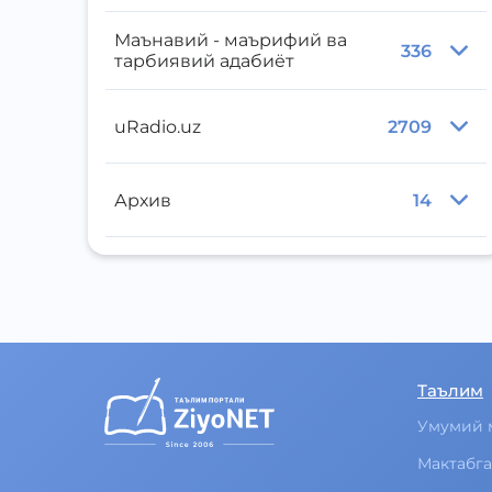
Маънавий - маърифий ва
336
тарбиявий адабиёт
uRadio.uz
2709
Архив
14
Таълим
Умумий 
Мактабга