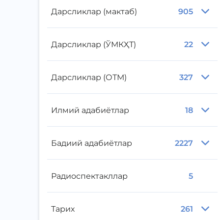
Дарсликлар (мактаб)
905
Дарсликлар (ЎМКҲТ)
22
Дарсликлар (ОТМ)
327
Илмий адабиётлар
18
Бадиий адабиётлар
2227
Радиоспектакллар
5
Тарих
261