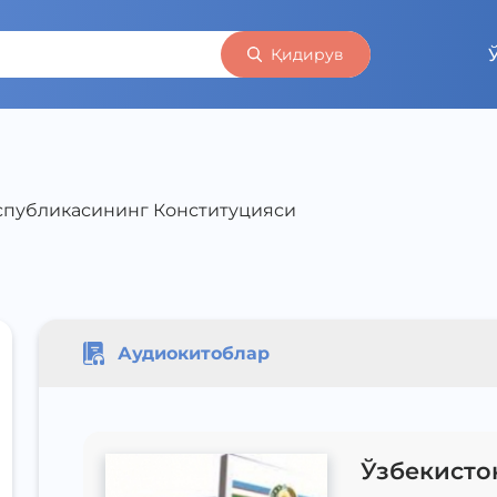
Қидирув
спубликасининг Конституцияси
Аудиокитоблар
Ўзбекисто