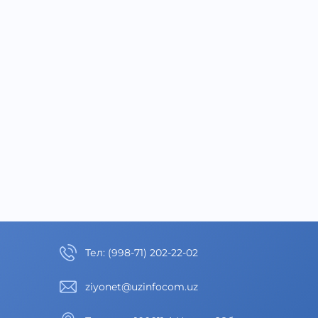
Тел
:
(998-71) 202-22-02
ziyonet@uzinfocom.uz