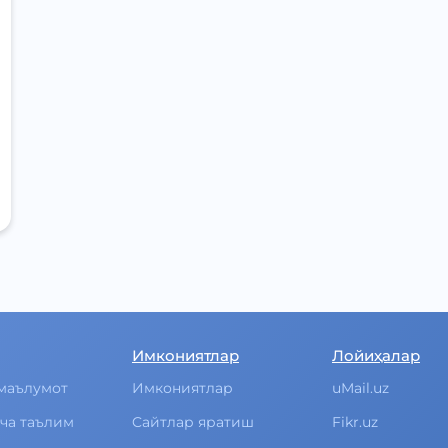
Имкониятлар
Лойиҳалар
маълумот
Имкониятлар
uMail.uz
ча таълим
Cайтлар яратиш
Fikr.uz