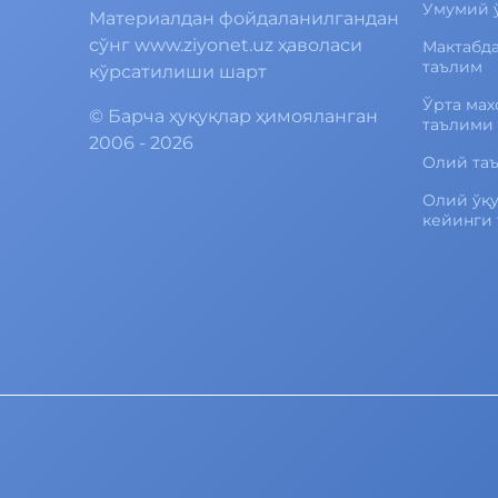
Умумий 
Материалдан фойдаланилгандан
сўнг www.ziyonet.uz ҳаволаси
Мактабд
таълим
кўрсатилиши шарт
Ўрта мах
©
Барча ҳуқуқлар ҳимояланган
таълими
2006 - 2026
Олий та
Олий ўқ
кейинги