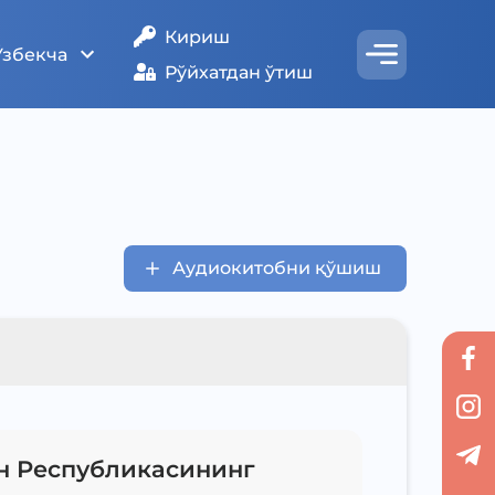
Кириш
Ўзбекча
Рўйхатдан ўтиш
Аудиокитобни қўшиш
н Республикасининг