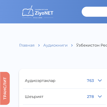
Главная
Аудиокниги
Ўзбекистон Ре
ТРАНСЛИТ
Аудиоэртаклар
763
Шеърият
278