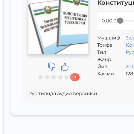
Конституц
0:00:00
Муаллиф
За
Toифа
Қо
Тил
Ру
Жанр
Йил
201
Хажми
128
0
Рус тилида аудио версияси