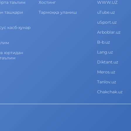
ўрта таълим
Хостинг
WWW.UZ
ан ташқари
Тармоққа уланиш
uTube.uz
uSport.uz
сус касб-ҳунар
Arboblar.uz
B-b.uz
ълим
Lang.uz
ув юртидан
 таълим
Diktant.uz
Meros.uz
Tanlov.uz
Chakchak.uz