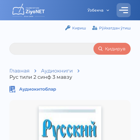
Ўзбекча
Кириш
Рўйхатдан ўтиш
Қидирув
Главная
Аудиокниги
Рус тили 2 синф 3 мавзу
Аудиокитоблар