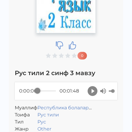
0
Рус тили 2 синф 3 мавзу
0:00:00
00:01:48
Муаллиф
Республика болалар
Toифа
Рус тили
кутубхонаси
Тил
Рус
Жанр
Other