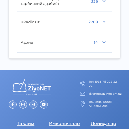
336
тарбиявий адабиёт
uRadio.uz
2709
Архив
14
Тел
:
(998-71) 202-22-
02
ziyonet@uzinfocom.uz
Тошкент, 100011
А.Навои, 28б
Таълим
Имкониятлар
Лойиҳалар