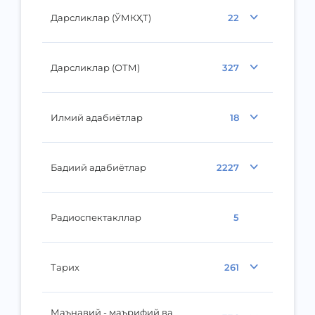
Дарсликлар (ЎМКҲТ)
22
Дарсликлар (ОТМ)
327
Илмий адабиётлар
18
Бадиий адабиётлар
2227
Радиоспектакллар
5
Тарих
261
Маънавий - маърифий ва