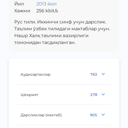
Йил
2013 йил
Хажми
256
kbit/s
Рус тили. Иккинчи синф учун дарслик.
Таълим ўзбек тилидаги мактаблар учун.
Нашр Халқ таълими вазирлиги
томонидан тасдиқланган.
Аудиоэртаклар
763
Шеърият
278
Дарсликлар (мактаб)
905