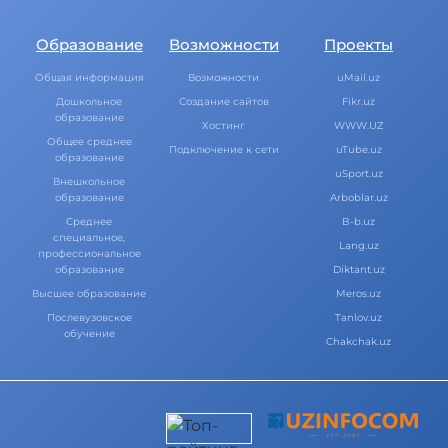
Образование
Возможности
Проекты
Общая информация
Возможности
uMail.uz
Дошкольное
Создание сайтов
Fikr.uz
образование
Хостинг
WWW.UZ
Общее среднее
Подключение к сети
uTube.uz
образование
uSport.uz
Внешкольное
образование
Arboblar.uz
Среднее
B-b.uz
специальное,
Lang.uz
профессиональное
образование
Diktant.uz
Высшее образование
Meros.uz
Послевузовское
Tanlov.uz
обучение
Chakchak.uz