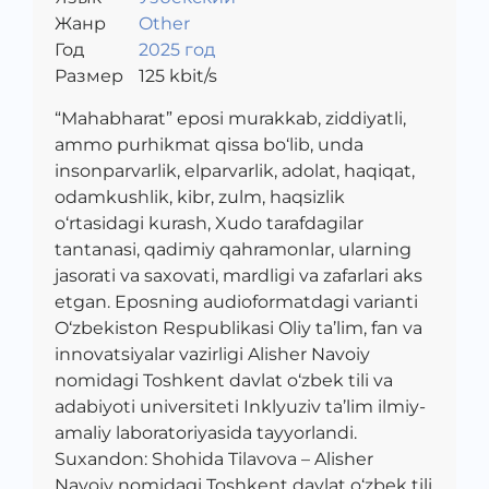
Жанр
Other
Год
2025 год
Размер
125
kbit/s
“Mahabharat” eposi murakkab, ziddiyatli,
ammo purhikmat qissa bo‘lib, unda
insonparvarlik, elparvarlik, adolat, haqiqat,
odamkushlik, kibr, zulm, haqsizlik
o‘rtasidagi kurash, Xudo tarafdagilar
tantanasi, qadimiy qahramonlar, ularning
jasorati va saxovati, mardligi va zafarlari aks
etgan. Eposning audioformatdagi varianti
O‘zbekiston Respublikasi Oliy ta’lim, fan va
innovatsiyalar vazirligi Alisher Navoiy
nomidagi Toshkent davlat o‘zbek tili va
adabiyoti universiteti Inklyuziv ta’lim ilmiy-
amaliy laboratoriyasida tayyorlandi.
Suxandon: Shohida Tilavova – Alisher
Navoiy nomidagi Toshkent davlat o‘zbek tili