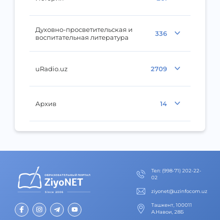
Духовно-просветительская и
336
воспитательная литература
uRadio.uz
2709
Архив
14
Тел
:
(998-71) 202-22-
02
ziyonet@uzinfocom.uz
Ташкент, 100011
А.Навои, 28Б