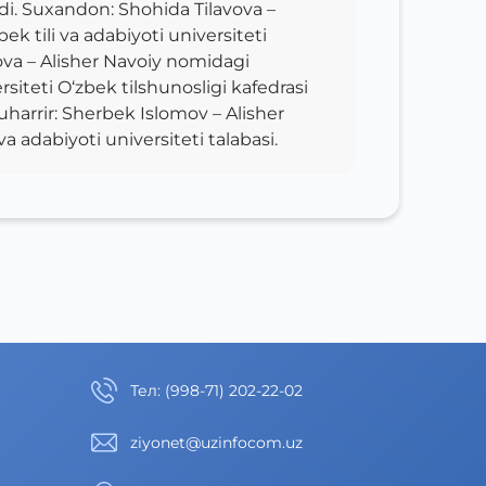
ndi. Suxandon: Shohida Tilavova –
k tili va adabiyoti universiteti
va – Alisher Navoiy nomidagi
rsiteti O‘zbek tilshunosligi kafedrasi
muharrir: Sherbek Islomov – Alisher
a adabiyoti universiteti talabasi.
Тел
:
(998-71) 202-22-02
ziyonet@uzinfocom.uz