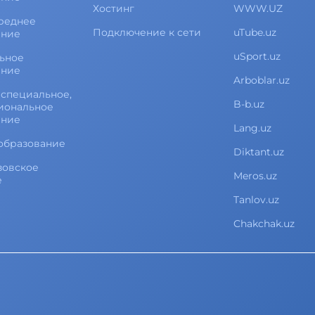
Хостинг
WWW.UZ
реднее
Подключение к сети
uTube.uz
ание
uSport.uz
ьное
ание
Arboblar.uz
специальное,
B-b.uz
иональное
ание
Lang.uz
образование
Diktant.uz
зовское
Meros.uz
е
Tanlov.uz
Chakchak.uz