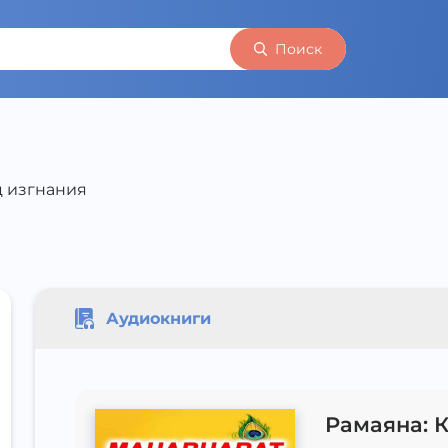
Поиск
ц изгнания
Аудиокниги
Рамаяна: 