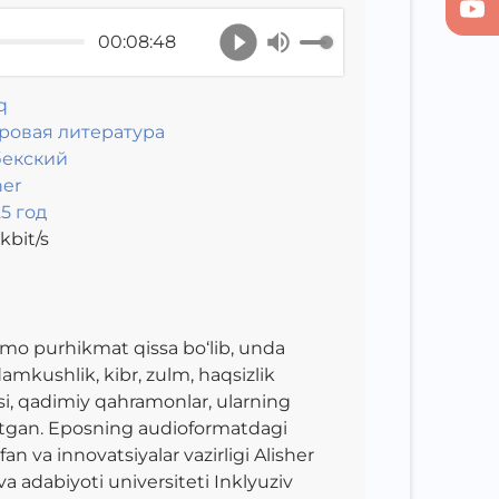
00:08:48
q
ровая литература
бекский
er
5 год
kbit/s
mmo purhikmat qissa bo‘lib, unda
damkushlik, kibr, zulm, haqsizlik
asi, qadimiy qahramonlar, ularning
ks etgan. Eposning audioformatdagi
fan va innovatsiyalar vazirligi Alisher
a adabiyoti universiteti Inklyuziv