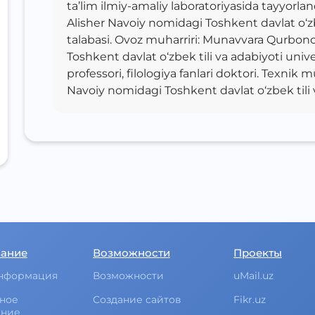
ta’lim ilmiy-amaliy laboratoriyasida tayyorla
Alisher Navoiy nomidagi Toshkent davlat o‘zbe
talabasi. Ovoz muharriri: Munavvara Qurbono
Toshkent davlat o‘zbek tili va adabiyoti unive
professori, filologiya fanlari doktori. Texnik 
Navoiy nomidagi Toshkent davlat o‘zbek tili v
вание
Возможности
Проекты
нформация
Возможности
uMail.uz
ное
Создание сайтов
Fikr.uz
ание