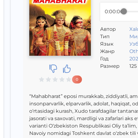
0:00:00
Автор
Xal
Тип
Ми
Язык
Уз
Жанр
Oth
Год
202
Размер
125
0
“Mahabharat” eposi murakkab, ziddiyatli, a
insonparvarlik, elparvarlik, adolat, haqiqat, o
o‘rtasidagi kurash, Xudo tarafdagilar tantan
jasorati va saxovati, mardligi va zafarlari a
varianti O‘zbekiston Respublikasi Oliy ta’lim, 
Navoiy nomidagi Toshkent davlat o‘zbek tili v