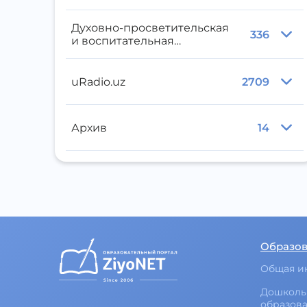
Духовно-просветительская
336
и воспитательная
литература
uRadio.uz
2709
Архив
14
Образо
Общая и
Дошколь
образов