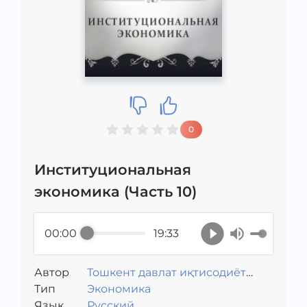
0
Институциональная
экономика (Часть 10)
00:00
19:33
Автор
Тошкент давлат иқтисодиёт
Тип
университети
Экономика
Язык
Русский