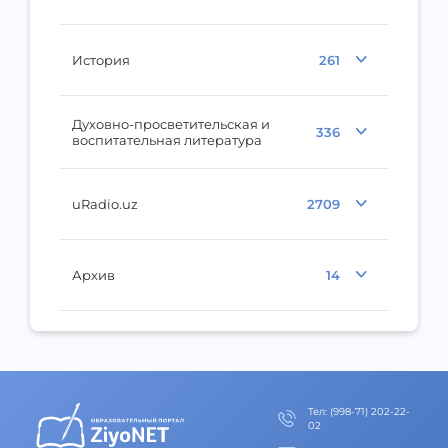
История
261
Духовно-просветительская и
336
воспитательная литература
uRadio.uz
2709
Архив
14
Тел
:
(998-71) 202-22-
02