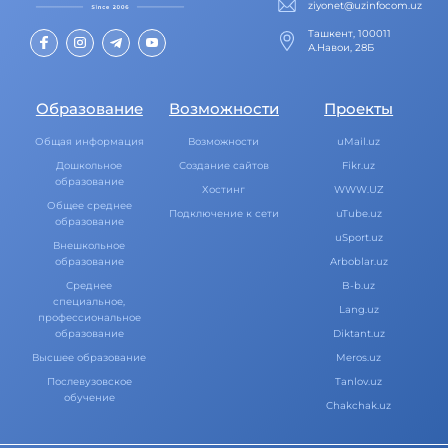
ziyonet@uzinfocom.uz
Ташкент, 100011
А.Навои, 28Б
Образование
Возможности
Проекты
Общая информация
Возможности
uMail.uz
Дошкольное
Создание сайтов
Fikr.uz
образование
Хостинг
WWW.UZ
Общее среднее
Подключение к сети
uTube.uz
образование
uSport.uz
Внешкольное
образование
Arboblar.uz
Среднее
B-b.uz
специальное,
Lang.uz
профессиональное
образование
Diktant.uz
Высшее образование
Meros.uz
Послевузовское
Tanlov.uz
обучение
Chakchak.uz