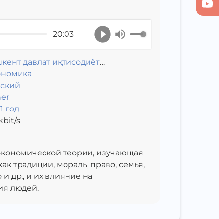
20:03
кент давлат иқтисодиёт
иверситети
ономика
сский
er
1 год
kbit/s
экономической теории, изучающая
ак традиции, мораль, право, семья,
 др., и их влияние на
ия людей.