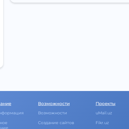
вание
Возможности
Проекты
нформация
Возможности
uMail.uz
ное
Создание сайтов
Fikr.uz
ание