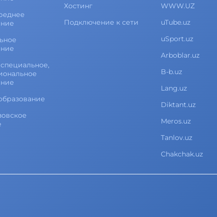
Хостинг
WWW.UZ
реднее
Подключение к сети
uTube.uz
ание
uSport.uz
ьное
ание
Arboblar.uz
специальное,
B-b.uz
иональное
ание
Lang.uz
образование
Diktant.uz
зовское
Meros.uz
е
Tanlov.uz
Chakchak.uz