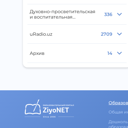
Духовно-просветительская
336
и воспитательная
литература
uRadio.uz
2709
Архив
14
Образо
Общая и
Дошколь
образов