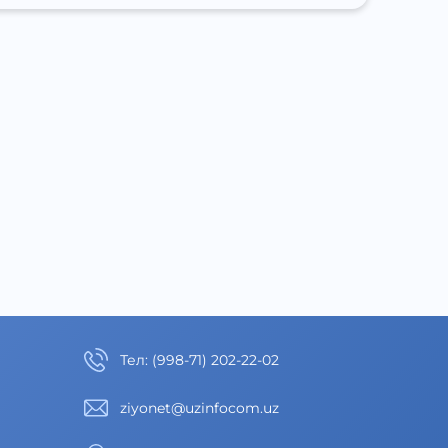
Тел
:
(998-71) 202-22-02
ziyonet@uzinfocom.uz