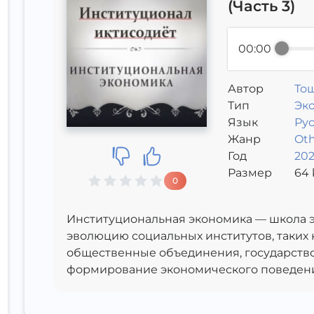
(Часть 3)
00:00
Автор
Тош
Тип
ун
Эк
Язык
Ру
Жанр
Oth
Год
202
Размер
64
0
Институциональная экономика — школа 
эволюцию социальных институтов, таких к
общественные объединения, государство и
формирование экономического поведен