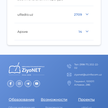
uRadio.uz
2709
Архив
14
Тел
:
(998-71) 202-22-
02
ziyonet@uzinfocom.uz
Ташкент, 100011
А.Навои, 28Б
Образование
Возможности
Проекты
Общая информация
Возможности
uMail.uz