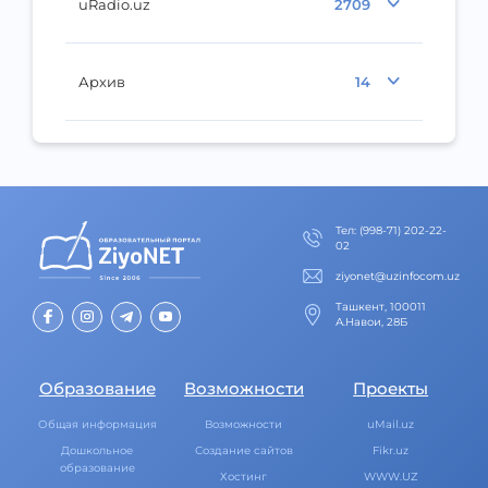
uRadio.uz
2709
Архив
14
Тел
:
(998-71) 202-22-
02
ziyonet@uzinfocom.uz
Ташкент, 100011
А.Навои, 28Б
Образование
Возможности
Проекты
Общая информация
Возможности
uMail.uz
Дошкольное
Создание сайтов
Fikr.uz
образование
Хостинг
WWW.UZ