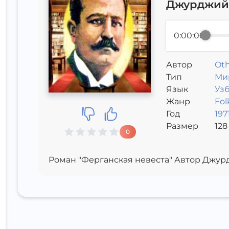
Джурджий 
0:00:00
Автор
Oth
Тип
Ми
Язык
Уз
Жанр
Fol
Год
197
Размер
128
0
Роман "Ферганская невеста" Автор Джурд