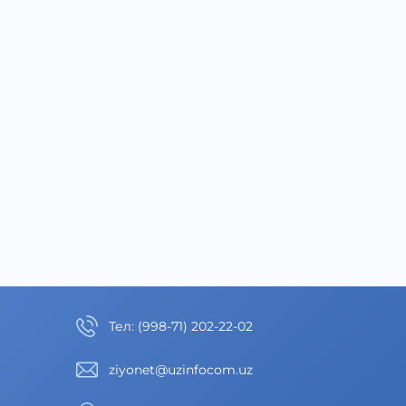
Тел
:
(998-71) 202-22-02
ziyonet@uzinfocom.uz