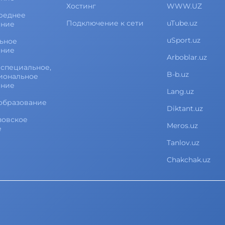
Хостинг
WWW.UZ
реднее
Подключение к сети
uTube.uz
ание
uSport.uz
ьное
ание
Arboblar.uz
специальное,
B-b.uz
иональное
ание
Lang.uz
образование
Diktant.uz
зовское
Meros.uz
е
Tanlov.uz
Chakchak.uz