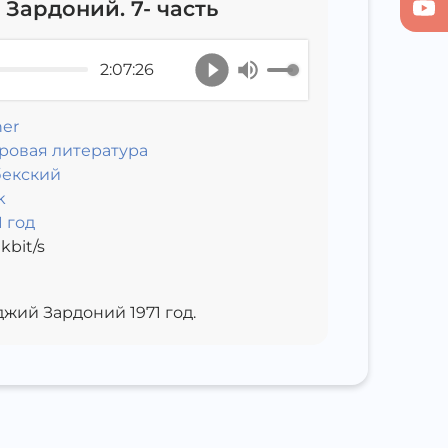
Зардоний. 7- часть
2:07:26
er
ровая литература
бекский
k
1 год
kbit/s
жий Зардоний 1971 год.