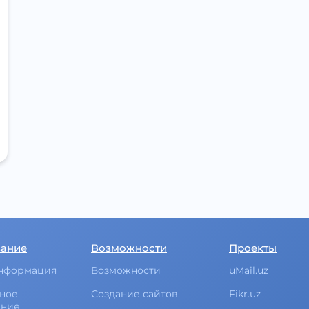
вание
Возможности
Проекты
нформация
Возможности
uMail.uz
ное
Создание сайтов
Fikr.uz
ание