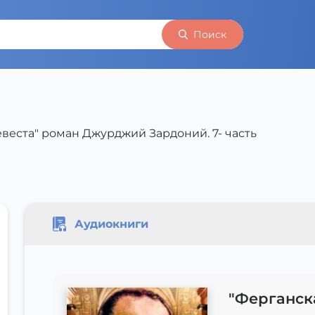
Поиск
веста" роман Джурджий Зардоний. 7- часть
Аудиокниги
"Ферганск