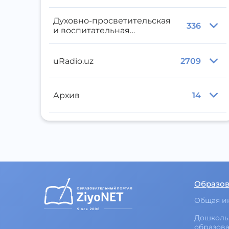
Духовно-просветительская
336
и воспитательная
литература
uRadio.uz
2709
Архив
14
Образо
Общая и
Дошколь
образов