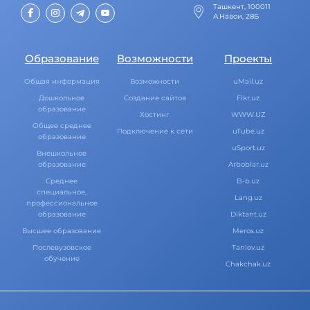
Ташкент, 100011
А.Навои, 28Б
Образование
Возможности
Проекты
Общая информация
Возможности
uMail.uz
Дошкольное
Создание сайтов
Fikr.uz
образование
Хостинг
WWW.UZ
Общее среднее
Подключение к сети
uTube.uz
образование
uSport.uz
Внешкольное
образование
Arboblar.uz
Среднее
B-b.uz
специальное,
Lang.uz
профессиональное
образование
Diktant.uz
Высшее образование
Meros.uz
Послевузовское
Tanlov.uz
обучение
Chakchak.uz