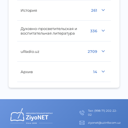
История
261
Духовно-просветительская и
336
воспитательная литература
uRadio.uz
2709
Архив
14
Тел
:
(998-71) 202-22-
02
ziyonet@uzinfocom.uz