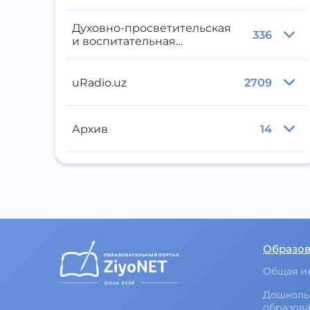
Духовно-просветительская
336
и воспитательная
литература
uRadio.uz
2709
Архив
14
Образо
Общая и
Дошколь
образов