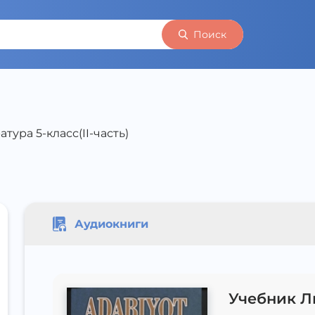
Поиск
тура 5-класс(II-часть)
Аудиокниги
Учебник Ли