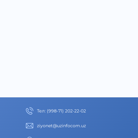
Тел
:
(998-71) 202-22-02
ziyonet@uzinfocom.uz