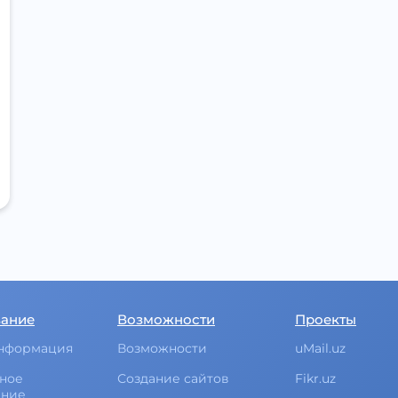
вание
Возможности
Проекты
нформация
Возможности
uMail.uz
ное
Создание сайтов
Fikr.uz
ание