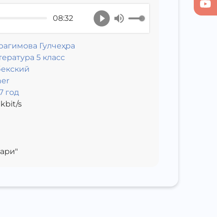
08:32
рагимова Гулчеҳра
ература 5 класс
бекский
er
7 год
kbit/s
ари"