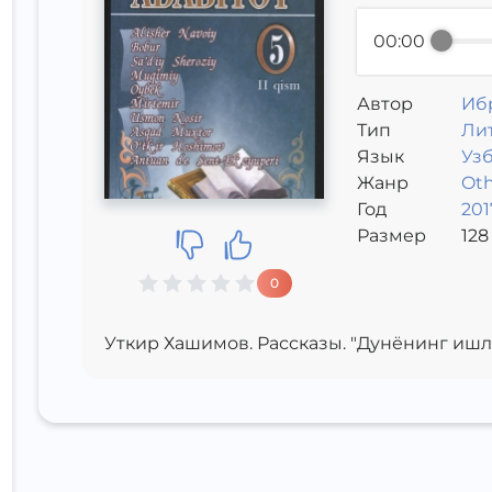
00:00
Автор
Иб
Тип
Лит
Язык
Уз
Жанр
Oth
Год
201
Размер
128
0
Уткир Хашимов. Рассказы. "Дунёнинг ишл