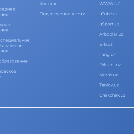
Хостинг
WWW.UZ
реднее
Подключение к сети
uTube.uz
ание
uSport.uz
ьное
ание
Arboblar.uz
специальное,
B-b.uz
иональное
ание
Lang.uz
образование
Diktant.uz
зовское
Meros.uz
е
Tanlov.uz
Chakchak.uz