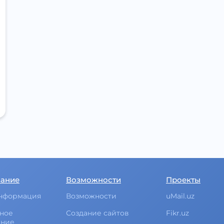
вание
Возможности
Проекты
нформация
Возможности
uMail.uz
ное
Создание сайтов
Fikr.uz
ание