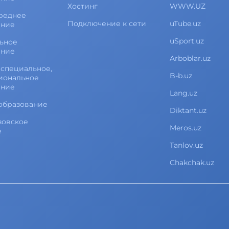
Хостинг
WWW.UZ
реднее
Подключение к сети
uTube.uz
ание
uSport.uz
ьное
ание
Arboblar.uz
специальное,
B-b.uz
иональное
ание
Lang.uz
образование
Diktant.uz
зовское
Meros.uz
е
Tanlov.uz
Chakchak.uz