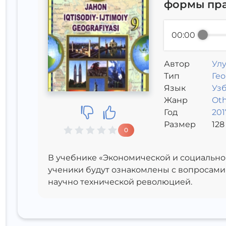
формы пра
00:00
Автор
Улу
Тип
Гео
Язык
Уз
Жанр
Oth
Год
201
Размер
128
0
В учебнике «Экономической и социально
ученики будут ознакомлены с вопросами 
научно технической революцией.