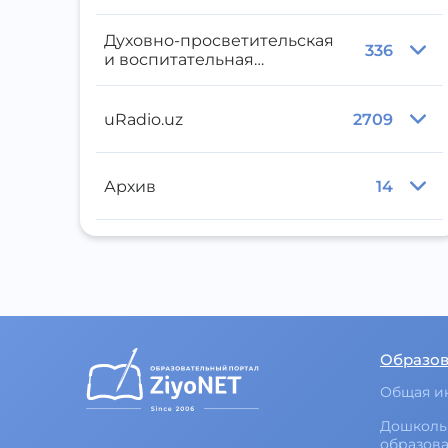
Духовно-просветительская
336
и воспитательная
литература
uRadio.uz
2709
Архив
14
Образо
Общая и
Дошколь
образов