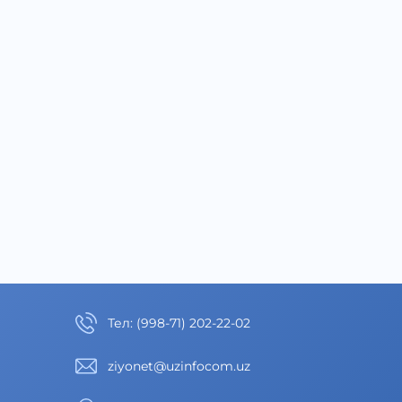
Тел
:
(998-71) 202-22-02
ziyonet@uzinfocom.uz