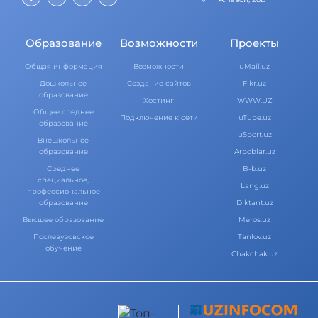
Образование
Возможности
Проекты
Общая информация
Возможности
uMail.uz
Дошкольное
Создание сайтов
Fikr.uz
образование
Хостинг
WWW.UZ
Общее среднее
Подключение к сети
uTube.uz
образование
uSport.uz
Внешкольное
образование
Arboblar.uz
Среднее
B-b.uz
специальное,
Lang.uz
профессиональное
образование
Diktant.uz
Высшее образование
Meros.uz
Послевузовское
Tanlov.uz
обучение
Chakchak.uz