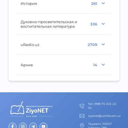
История
261
Духовно-просветительская и
336
воспитательная литература
uRadio.uz
2709
Архив
14
Тел
:
(998-71) 202-22-
02
ziyonet@uzinfocom.uz
Ташкент, 100011
А.Навои, 28Б