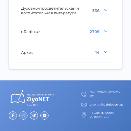
Духовно-просветительская и
336
воспитательная литература
uRadio.uz
2709
Архив
14
Тел
:
(998-71) 202-22-
02
ziyonet@uzinfocom.uz
Ташкент, 100011
А.Навои, 28Б