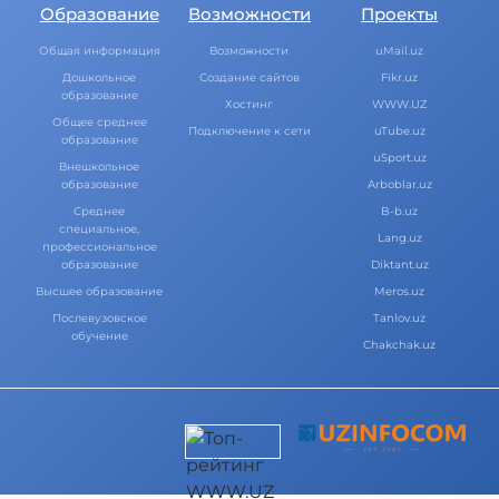
Образование
Возможности
Проекты
Общая информация
Возможности
uMail.uz
Дошкольное
Создание сайтов
Fikr.uz
образование
Хостинг
WWW.UZ
Общее среднее
Подключение к сети
uTube.uz
образование
uSport.uz
Внешкольное
образование
Arboblar.uz
Среднее
B-b.uz
специальное,
Lang.uz
профессиональное
образование
Diktant.uz
Высшее образование
Meros.uz
Послевузовское
Tanlov.uz
обучение
Chakchak.uz