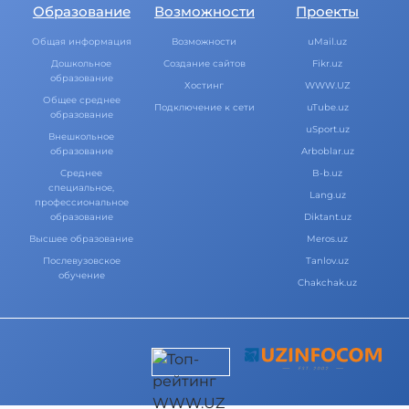
Образование
Возможности
Проекты
Общая информация
Возможности
uMail.uz
Дошкольное
Создание сайтов
Fikr.uz
образование
Хостинг
WWW.UZ
Общее среднее
Подключение к сети
uTube.uz
образование
uSport.uz
Внешкольное
образование
Arboblar.uz
Среднее
B-b.uz
специальное,
Lang.uz
профессиональное
образование
Diktant.uz
Высшее образование
Meros.uz
Послевузовское
Tanlov.uz
обучение
Chakchak.uz