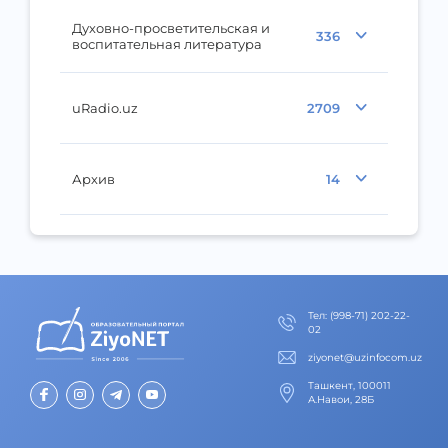
Духовно-просветительская и
336
воспитательная литература
uRadio.uz
2709
Архив
14
Тел
:
(998-71) 202-22-
02
ziyonet@uzinfocom.uz
Ташкент, 100011
А.Навои, 28Б