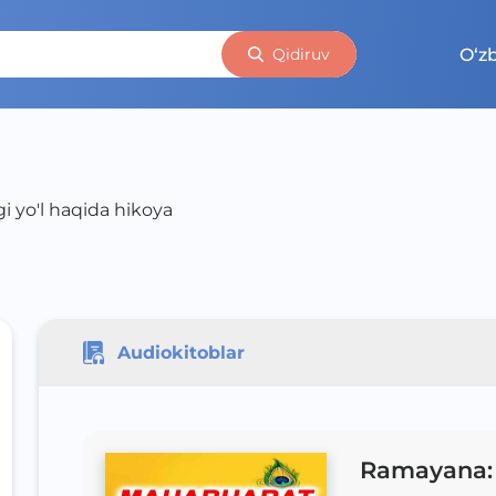
O‘z
Qidiruv
i yo'l haqida hikoya
Audiokitoblar
Ramayana: 