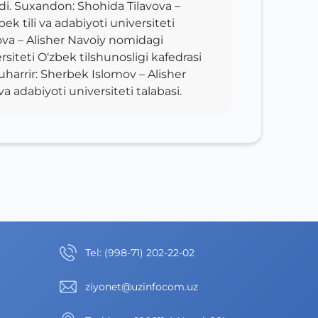
ndi. Suxandon: Shohida Tilavova –
k tili va adabiyoti universiteti
va – Alisher Navoiy nomidagi
rsiteti O‘zbek tilshunosligi kafedrasi
muharrir: Sherbek Islomov – Alisher
a adabiyoti universiteti talabasi.
Теl
:
(998-71) 202-22-02
ziyonet@uzinfocom.uz