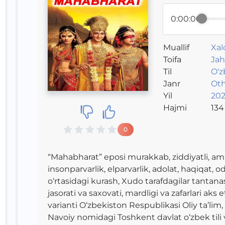
0:00:00
Muallif
Xal
Toifa
Jah
Til
O‘z
Janr
Oth
Yil
202
Hajmi
134
0
“Mahabharat” eposi murakkab, ziddiyatli, a
insonparvarlik, elparvarlik, adolat, haqiqat, o
o‘rtasidagi kurash, Xudo tarafdagilar tantan
jasorati va saxovati, mardligi va zafarlari a
varianti O‘zbekiston Respublikasi Oliy ta’lim, 
Navoiy nomidagi Toshkent davlat o‘zbek tili v