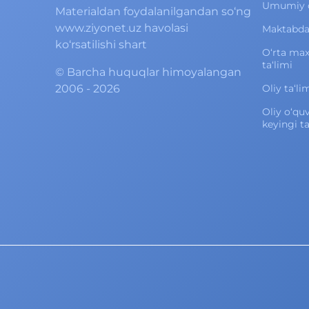
Umumiy o‘
Materialdan foydalanilgandan so‘ng
www.ziyonet.uz havolasi
Maktabdan
ko‘rsatilishi shart
O‘rta ma
ta‘limi
©
Barcha huquqlar himoyalangan
2006 - 2026
Oliy ta‘li
Oliy o‘qu
keyingi ta