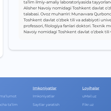
ta’lim ilmiy-amaliy laboratoriyasida tayyorla
Alisher Navoiy nomidagi Toshkent davlat o‘zbe
talabasi. Ovoz muharriri: Munavvara Qurbono
Toshkent davlat o‘zbek tili va adabiyoti unive
professori, filologiya fanlari doktori. Texnik 
Navoiy nomidagi Toshkent davlat o‘zbek tili v
Imkoniyatlar
Loyihalar
ma‘lumot
Imkoniyatlar
uMail.uz
cha ta‘lim
Saytlar yaratish
Fikr.uz