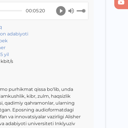
00:05:20
q
on adabiyoti
bek
er
5 yil
kbit/s
mmo purhikmat qissa bo‘lib, unda
damkushlik, kibr, zulm, haqsizlik
asi, qadimiy qahramonlar, ularning
ks etgan. Eposning audioformatdagi
fan va innovatsiyalar vazirligi Alisher
a adabiyoti universiteti Inklyuziv