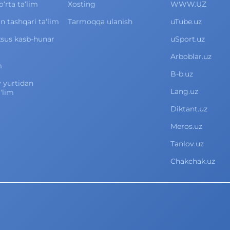
rta ta‘lim
Xosting
WWW.UZ
 tashqari ta‘lim
Tarmoqqa ulanish
uTube.uz
xsus kasb-hunar
uSport.uz
Arboblar.uz
m
B-b.uz
v yurtidan
Lang.uz
‘lim
Diktant.uz
Meros.uz
Tanlov.uz
Chakchak.uz