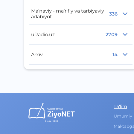
Ma’naviy - ma’rifiy va tarbiyaviy
336
adabiyot
uRadio.uz
2709
Arxiv
14
Ta‘lim
Umumiy 
Maktabga