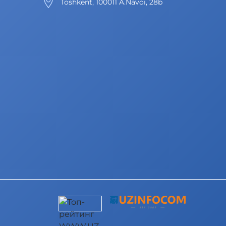
Toshkent, 100011 A.Navoi, 28b