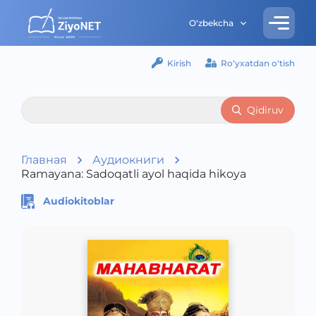
O‘zbekcha
Kirish
Ro‘yxatdan o‘tish
Qidiruv
Главная
Аудиокниги
Ramayana: Sadoqatli ayol haqida hikoya
Audiokitoblar