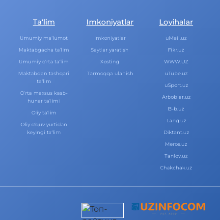
Ta‘lim
Imkoniyatlar
Loyihalar
Umumiy ma‘lumot
Imkoniyatlar
uMail.uz
Maktabgacha ta‘lim
Saytlar yaratish
Fikr.uz
Umumiy o‘rta ta‘lim
Xosting
WWW.UZ
Maktabdan tashqari
Tarmoqqa ulanish
uTube.uz
ta‘lim
uSport.uz
O‘rta maxsus kasb-
Arboblar.uz
hunar ta‘limi
B-b.uz
Oliy ta‘lim
Lang.uz
Oliy o‘quv yurtidan
keyingi ta‘lim
Diktant.uz
Meros.uz
Tanlov.uz
Chakchak.uz