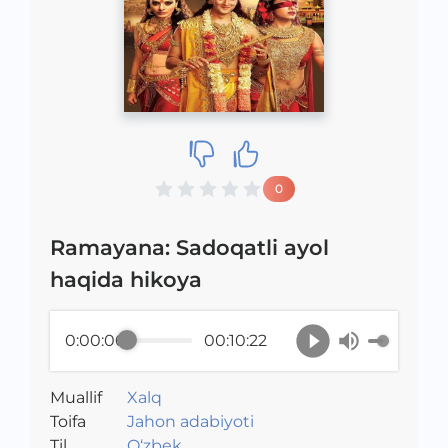
0
Ramayana: Sadoqatli ayol
haqida hikoya
0:00:00
00:10:22
Muallif
Xalq
Toifa
Jahon adabiyoti
Til
O‘zbek