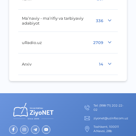
Ma’naviy - ma’rifiy va tarbiyaviy
336
adabiyot
uRadio.uz
2709
Arxiv
14
Теl
:
(998-71) 202-22-
02
ziyonet@uzinfocom.uz
Toshkent, 100011
A.Navoi, 28b