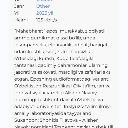
Janr
Other
Yil
2025 yil
Hajmi
125
kbit/s
“Mahabharat” eposi murakkab, ziddiyatli,
ammo purhikmat qissa bo‘lib, unda
insonparvarlik, elparvarlik, adolat, haqiqat,
odamkushlik, kibr, zulm, haqsizlik
o‘rtasidagi kurash, Xudo tarafdagilar
tantanasi, qadimiy qahramonlar, ularning
jasorati va saxovati, mardligi va zafarlari aks
etgan. Eposning audioformatdagi varianti
O‘zbekiston Respublikasi Oliy ta’lim, fan va
innovatsiyalar vazirligi Alisher Navoiy
nomidagi Toshkent davlat o‘zbek tili va
adabiyoti universiteti Inklyuziv ta’lim ilmiy-
amaliy laboratoriyasida tayyorlandi.
Suxandon: Shohida Tilavova – Alisher
Navoiy nomidagi Toshkent davlat o‘zbek tili