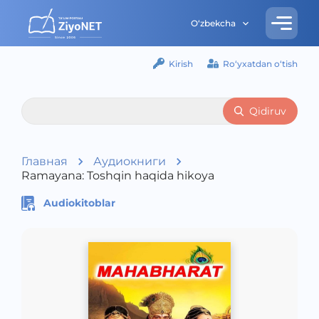
O‘zbekcha
Kirish
Ro‘yxatdan o‘tish
Qidiruv
Главная
Аудиокниги
Ramayana: Toshqin haqida hikoya
Audiokitoblar