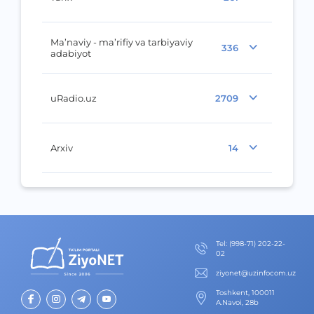
Ma’naviy - ma’rifiy va tarbiyaviy
336
adabiyot
uRadio.uz
2709
Arxiv
14
Теl
:
(998-71) 202-22-
02
ziyonet@uzinfocom.uz
Toshkent, 100011
A.Navoi, 28b