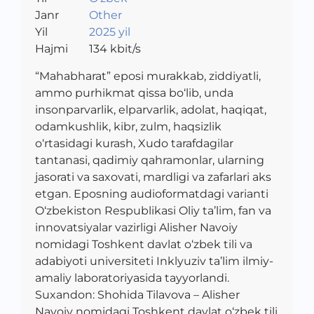
Janr
Other
Yil
2025 yil
Hajmi
134
kbit/s
“Mahabharat” eposi murakkab, ziddiyatli,
ammo purhikmat qissa bo‘lib, unda
insonparvarlik, elparvarlik, adolat, haqiqat,
odamkushlik, kibr, zulm, haqsizlik
o‘rtasidagi kurash, Xudo tarafdagilar
tantanasi, qadimiy qahramonlar, ularning
jasorati va saxovati, mardligi va zafarlari aks
etgan. Eposning audioformatdagi varianti
O‘zbekiston Respublikasi Oliy ta’lim, fan va
innovatsiyalar vazirligi Alisher Navoiy
nomidagi Toshkent davlat o‘zbek tili va
adabiyoti universiteti Inklyuziv ta’lim ilmiy-
amaliy laboratoriyasida tayyorlandi.
Suxandon: Shohida Tilavova – Alisher
Navoiy nomidagi Toshkent davlat o‘zbek tili