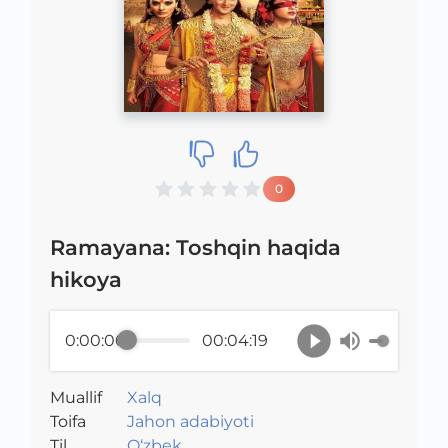
0
Ramayana: Toshqin haqida
hikoya
0:00:00
00:04:19
Muallif
Xalq
Toifa
Jahon adabiyoti
Til
O‘zbek