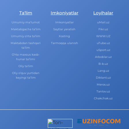
Ta‘lim
Imkoniyatlar
Loyihalar
Umumiy ma‘lumot
Imkoniyatlar
uMail.uz
Maktabgacha ta‘lim
Saytlar yaratish
Fikr.uz
Umumiy o‘rta ta‘lim
Xosting
WWW.UZ
Maktabdan tashqari
Tarmoqqa ulanish
uTube.uz
ta‘lim
uSport.uz
O‘rta maxsus kasb-
Arboblar.uz
hunar ta‘limi
B-b.uz
Oliy ta‘lim
Lang.uz
Oliy o‘quv yurtidan
keyingi ta‘lim
Diktant.uz
Meros.uz
Tanlov.uz
Chakchak.uz