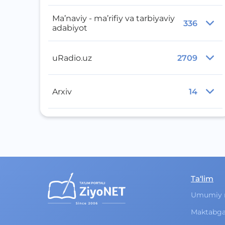
Ma’naviy - ma’rifiy va tarbiyaviy
336
adabiyot
uRadio.uz
2709
Arxiv
14
Ta‘lim
Umumiy 
Maktabga