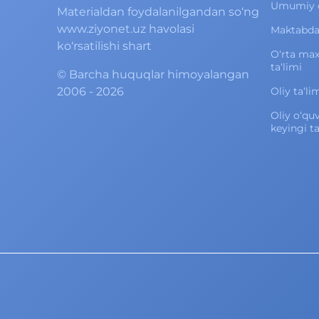
Umumiy o‘
Materialdan foydalanilgandan so‘ng
www.ziyonet.uz havolasi
Maktabdan
ko‘rsatilishi shart
O‘rta ma
ta‘limi
©
Barcha huquqlar himoyalangan
2006 - 2026
Oliy ta‘li
Oliy o‘qu
keyingi ta