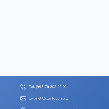
Теl
:
(998-71) 202-22-02
ziyonet@uzinfocom.uz