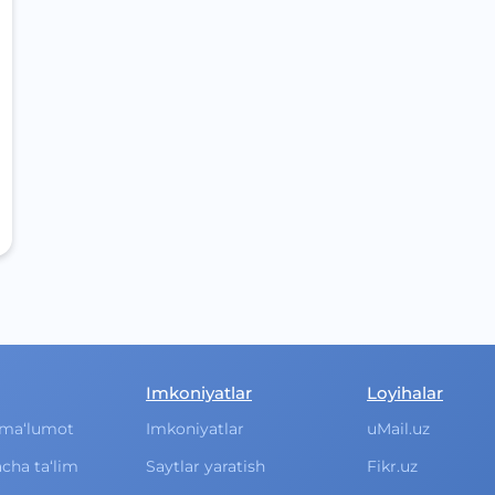
Imkoniyatlar
Loyihalar
ma‘lumot
Imkoniyatlar
uMail.uz
cha ta‘lim
Saytlar yaratish
Fikr.uz