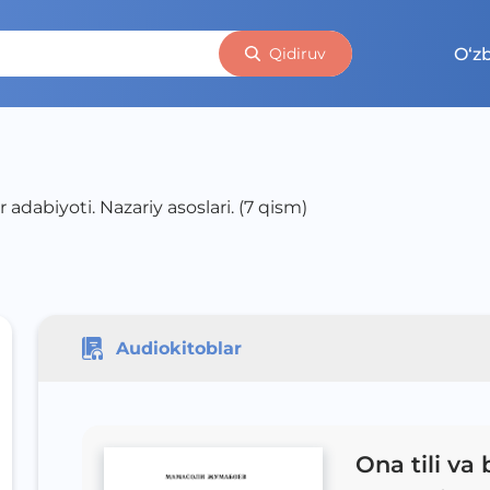
O‘z
Qidiruv
ar adabiyoti. Nazariy asoslari. (7 qism)
Audiokitoblar
Ona tili va 