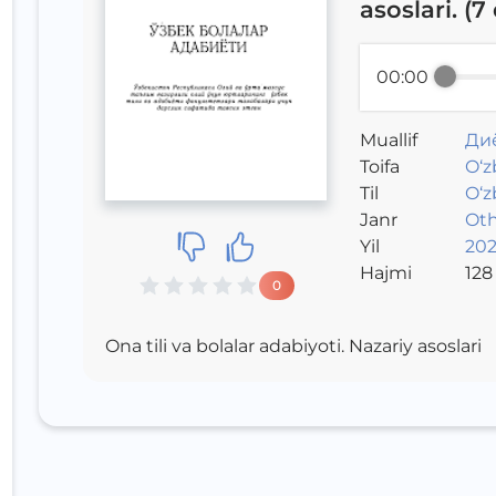
asoslari. (7
00:00
Muallif
Ди
Toifa
O‘zb
Til
O‘z
Janr
Oth
Yil
2021
Hajmi
128
0
Ona tili va bolalar adabiyoti. Nazariy asoslari