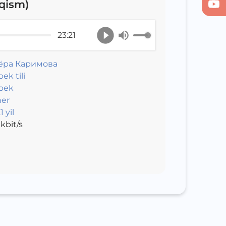
 qism)
23:21
ёра Каримова
ek tili
bek
er
 yil
kbit/s