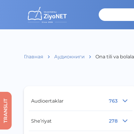
Главная
Аудиокниги
Ona tili va bolal
Audioertaklar
763
TRANSLIT
She’riyat
278