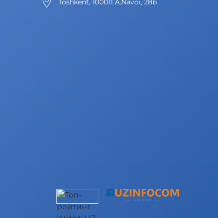
Toshkent, 100011 A.Navoi, 28b