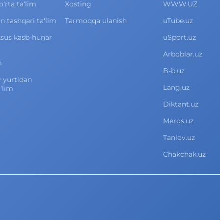
rta ta‘lim
Xosting
WWW.UZ
 tashqari ta‘lim
Tarmoqqa ulanish
uTube.uz
xsus kasb-hunar
uSport.uz
Arboblar.uz
m
B-b.uz
v yurtidan
Lang.uz
‘lim
Diktant.uz
Meros.uz
Tanlov.uz
Chakchak.uz