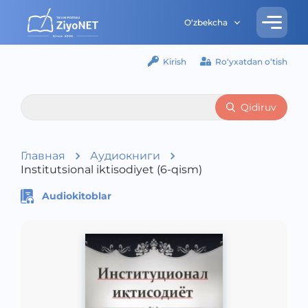
O‘zbekcha
Kirish
Ro‘yxatdan o‘tish
Qidiruv
Главная
Аудиокниги
Institutsional iktisodiyet (6-qism)
Audiokitoblar