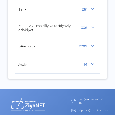
Tarix
261
Ma’naviy - ma’rifiy va tarbiyaviy
336
adabiyot
uRadio.uz
2709
Arxiv
14
Теl
:
(998-71) 202-22-
02
ziyonet@uzinfocom.uz