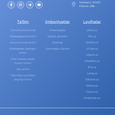
Toshkent, 100011
A.Navoi, 28b
Ta‘lim
Imkoniyatlar
Loyihalar
Umumiy ma‘lumot
Imkoniyatlar
uMail.uz
Maktabgacha ta‘lim
Saytlar yaratish
Fikr.uz
Umumiy o‘rta ta‘lim
Xosting
WWW.UZ
Maktabdan tashqari
Tarmoqqa ulanish
uTube.uz
ta‘lim
uSport.uz
O‘rta maxsus kasb-
Arboblar.uz
hunar ta‘limi
B-b.uz
Oliy ta‘lim
Lang.uz
Oliy o‘quv yurtidan
keyingi ta‘lim
Diktant.uz
Meros.uz
Tanlov.uz
Chakchak.uz