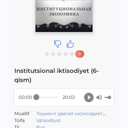
0
Institutsional iktisodiyet (6-
qism)
00:00
20:02
Muallif
Тошкент давлат иқтисодиёт
Toifa
университети
Iqtisodiyot
Til
Rus