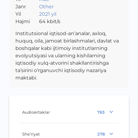
Janr
Other
Yil
2021 yil
Hajmi
64
kbit/s
Institutsional iqtisod-an’analar, axloq,
huquq, oila, jamoat birlashmalari, davlat va
boshqalar kabi ijtimoiy institutlarning
evolyutsiyasi va ularning kishilarning
iqtisodiy xulq-atvorini shakllantirishga
ta’sirini o‘rganuvchi iqtisodiy nazariya
maktabi.
Audioertaklar
763
She’riyat
278