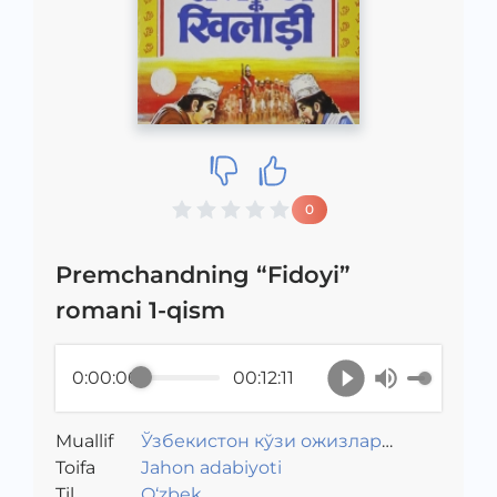
0
Premchandning “Fidoyi”
romani 1-qism
0:00:00
00:12:11
Muallif
Ўзбекистон кўзи ожизлар
Toifa
жамияти
Jahon adabiyoti
Til
O‘zbek