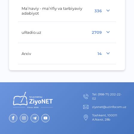
Ma’naviy - ma’rifiy va tarbiyaviy
336
adabiyot
uRadio.uz
2709
Arxiv
14
Теl
:
(998-71) 202-22-
02
ziyonet@uzinfocom.uz
Toshkent, 100011
A.Navoi, 28b