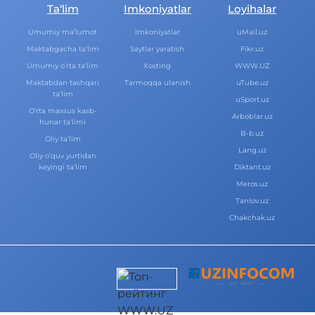
Ta‘lim
Imkoniyatlar
Loyihalar
Umumiy ma‘lumot
Imkoniyatlar
uMail.uz
Maktabgacha ta‘lim
Saytlar yaratish
Fikr.uz
Umumiy o‘rta ta‘lim
Xosting
WWW.UZ
Maktabdan tashqari
Tarmoqqa ulanish
uTube.uz
ta‘lim
uSport.uz
O‘rta maxsus kasb-
Arboblar.uz
hunar ta‘limi
B-b.uz
Oliy ta‘lim
Lang.uz
Oliy o‘quv yurtidan
keyingi ta‘lim
Diktant.uz
Meros.uz
Tanlov.uz
Chakchak.uz