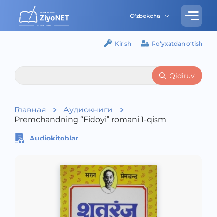
O‘zbekcha
Kirish
Ro‘yxatdan o‘tish
Qidiruv
Главная
Аудиокниги
Premchandning “Fidoyi” romani 1-qism
Audiokitoblar