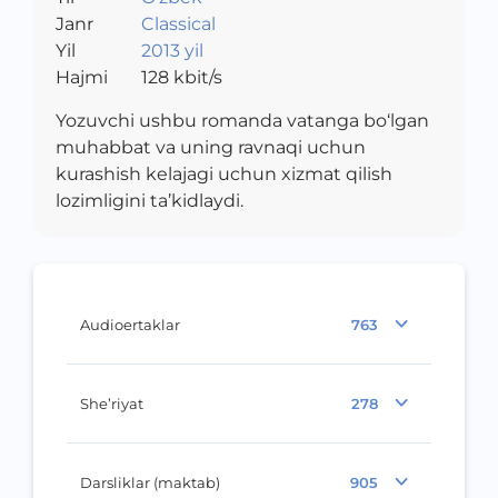
Janr
Classical
Yil
2013 yil
Hajmi
128
kbit/s
Yozuvchi ushbu romanda vatanga bo‘lgan
muhabbat va uning ravnaqi uchun
kurashish kelajagi uchun xizmat qilish
lozimligini ta’kidlaydi.
Audioertaklar
763
She’riyat
278
Darsliklar (maktab)
905