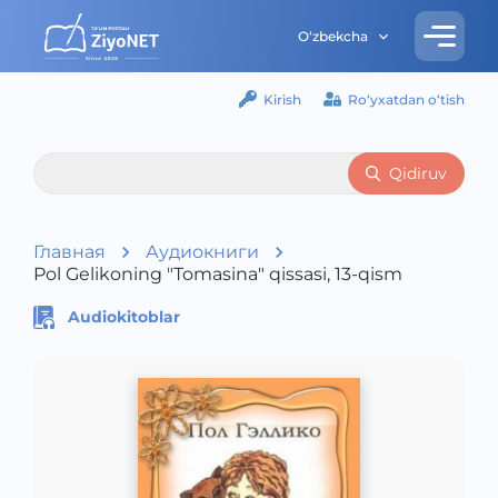
O‘zbekcha
Kirish
Ro‘yxatdan o‘tish
Qidiruv
Главная
Аудиокниги
Pol Gelikoning "Tomasina" qissasi, 13-qism
Audiokitoblar