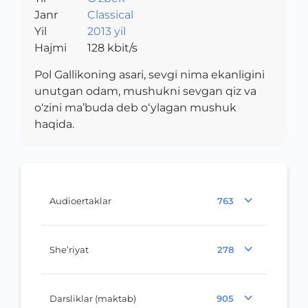
Janr
Classical
Yil
2013 yil
Hajmi
128
kbit/s
Pol Gallikoning asari, sevgi nima ekanligini
unutgan odam, mushukni sevgan qiz va
o‘zini ma’buda deb o‘ylagan mushuk
haqida.
Audioertaklar
763
She’riyat
278
Darsliklar (maktab)
905