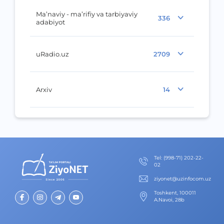
Ma’naviy - ma’rifiy va tarbiyaviy
336
adabiyot
uRadio.uz
2709
Arxiv
14
Теl
:
(998-71) 202-22-
02
ziyonet@uzinfocom.uz
Toshkent, 100011
A.Navoi, 28b