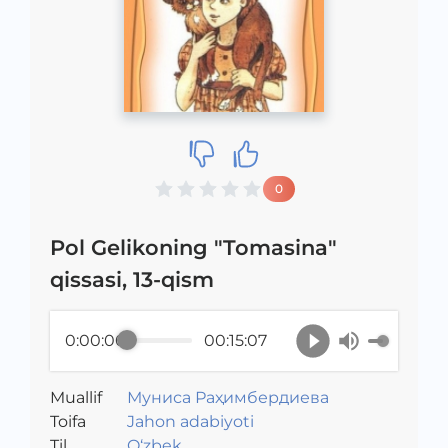
0
Pol Gelikoning "Tomasina"
qissasi, 13-qism
0:00:00
00:15:07
Muallif
Муниса Раҳимбердиева
Toifa
Jahon adabiyoti
Til
O‘zbek