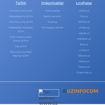
Ta‘lim
Imkoniyatlar
Loyihalar
Umumiy ma‘lumot
Imkoniyatlar
uMail.uz
Maktabgacha ta‘lim
Saytlar yaratish
Fikr.uz
Umumiy o‘rta ta‘lim
Xosting
WWW.UZ
Maktabdan tashqari
Tarmoqqa ulanish
uTube.uz
ta‘lim
uSport.uz
O‘rta maxsus kasb-
Arboblar.uz
hunar ta‘limi
B-b.uz
Oliy ta‘lim
Lang.uz
Oliy o‘quv yurtidan
keyingi ta‘lim
Diktant.uz
Meros.uz
Tanlov.uz
Chakchak.uz