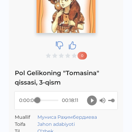
0
Pol Gelikoning "Tomasina"
qissasi, 3-qism
0:00:00
00:18:11
Muallif
Муниса Раҳимбердиева
Toifa
Jahon adabiyoti
Til
O‘zbek