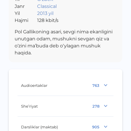
Janr
Classical
Yil
2013 yil
Hajmi
128
kbit/s
Pol Gallikoning asari, sevgi nima ekanligini
unutgan odam, mushukni sevgan qiz va
o‘zini ma’buda deb o‘ylagan mushuk
haqida.
Audioertaklar
763
She’riyat
278
Darsliklar (maktab)
905