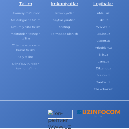
Ta‘lim
Imkoniyatlar
Loyihalar
Umumiy ma‘lumot
Imkoniyatlar
uMail.uz
Maktabgacha ta‘lim
Saytlar yaratish
Fikr.uz
Umumiy o‘rta ta‘lim
Xosting
WWW.UZ
Maktabdan tashqari
Tarmoqqa ulanish
uTube.uz
ta‘lim
uSport.uz
O‘rta maxsus kasb-
Arboblar.uz
hunar ta‘limi
B-b.uz
Oliy ta‘lim
Lang.uz
Oliy o‘quv yurtidan
keyingi ta‘lim
Diktant.uz
Meros.uz
Tanlov.uz
Chakchak.uz