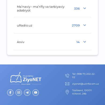
Ma’naviy - ma’rifiy va tarbiyaviy
336
adabiyot
uRadio.uz
2709
Arxiv
14
Теl
:
(998-71) 202-22-
02
ziyonet@uzinfocom.uz
Toshkent, 100011
A.Navoi, 28b