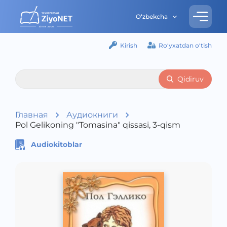
O‘zbekcha
Kirish
Ro‘yxatdan o‘tish
Qidiruv
Главная
Аудиокниги
Pol Gelikoning "Tomasina" qissasi, 3-qism
Audiokitoblar