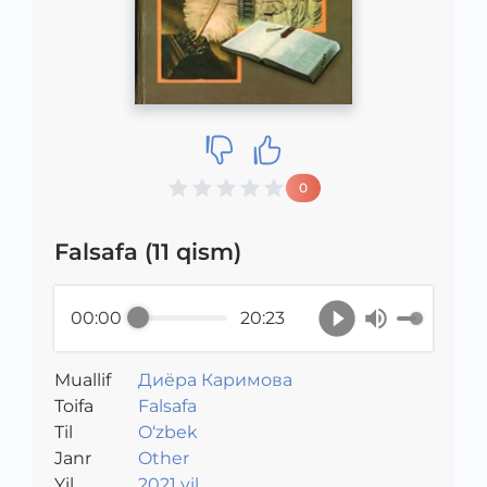
0
Falsafa (11 qism)
00:00
20:23
Muallif
Диёра Каримова
Toifa
Falsafa
Til
O‘zbek
Janr
Other
Yil
2021 yil