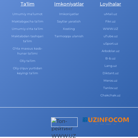
Ta‘lim
Imkoniyatlar
Loyihalar
Umumiy ma‘lumot
Imkoniyatlar
uMail.uz
Maktabgacha ta‘lim
Saytlar yaratish
Fikr.uz
Umumiy o‘rta ta‘lim
Xosting
WWW.UZ
Maktabdan tashqari
Tarmoqqa ulanish
uTube.uz
ta‘lim
uSport.uz
O‘rta maxsus kasb-
Arboblar.uz
hunar ta‘limi
B-b.uz
Oliy ta‘lim
Lang.uz
Oliy o‘quv yurtidan
keyingi ta‘lim
Diktant.uz
Meros.uz
Tanlov.uz
Chakchak.uz