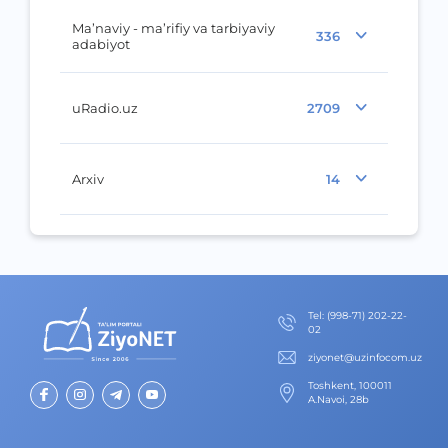
Ma’naviy - ma’rifiy va tarbiyaviy
336
adabiyot
uRadio.uz
2709
Arxiv
14
Теl
:
(998-71) 202-22-
02
ziyonet@uzinfocom.uz
Toshkent, 100011
A.Navoi, 28b