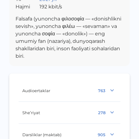
Hajmi
192
kbit/s
Falsafa (yunoncha φιλοσοφία — «donishlikni
sevish», yunoncha φιλέω — «sevaman» va
yunoncha σοφία — «donolik») — eng
umumiy fan (nazariya), dunyoqarash
shakllaridan biri, inson faoliyati sohalaridan
biri.
Audioertaklar
763
She’riyat
278
Darsliklar (maktab)
905