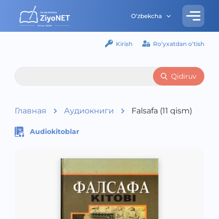
O‘zbekcha
Kirish
Ro‘yxatdan o‘tish
Qidiruv
Главная
Аудиокниги
Falsafa (11 qism)
Audiokitoblar