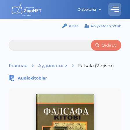
O‘zbekcha
Kirish
Ro‘yxatdan o‘tish
Qidiruv
Главная
Аудиокниги
Falsafa (2-qism)
Audiokitoblar