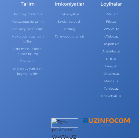
Ta‘lim
Imkoniyatlar
Loyihalar
Umumiy ma‘lumot
Imkoniyatlar
uMail.uz
Maktabgacha ta‘lim
Saytlar yaratish
Fikr.uz
Umumiy o‘rta ta‘lim
Xosting
WWW.UZ
Maktabdan tashqari
Tarmoqqa ulanish
uTube.uz
ta‘lim
uSport.uz
O‘rta maxsus kasb-
Arboblar.uz
hunar ta‘limi
B-b.uz
Oliy ta‘lim
Lang.uz
Oliy o‘quv yurtidan
keyingi ta‘lim
Diktant.uz
Meros.uz
Tanlov.uz
Chakchak.uz