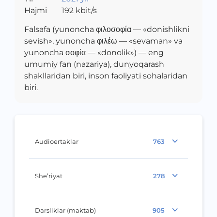
Hajmi
192
kbit/s
Falsafa (yunoncha φιλοσοφία — «donishlikni
sevish», yunoncha φιλέω — «sevaman» va
yunoncha σοφία — «donolik») — eng
umumiy fan (nazariya), dunyoqarash
shakllaridan biri, inson faoliyati sohalaridan
biri.
Audioertaklar
763
She’riyat
278
Darsliklar (maktab)
905