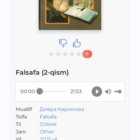
0
Falsafa (2-qism)
00:00
21:53
Muallif
Диёра Каримова
Toifa
Falsafa
Til
O‘zbek
Janr
Other
Yil
2021 yil