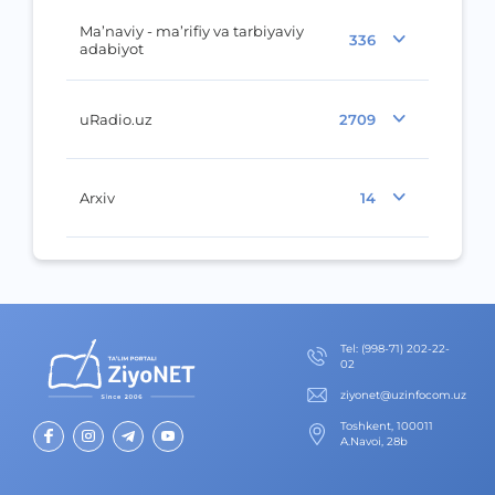
Ma’naviy - ma’rifiy va tarbiyaviy
336
adabiyot
uRadio.uz
2709
Arxiv
14
Теl
:
(998-71) 202-22-
02
ziyonet@uzinfocom.uz
Toshkent, 100011
A.Navoi, 28b