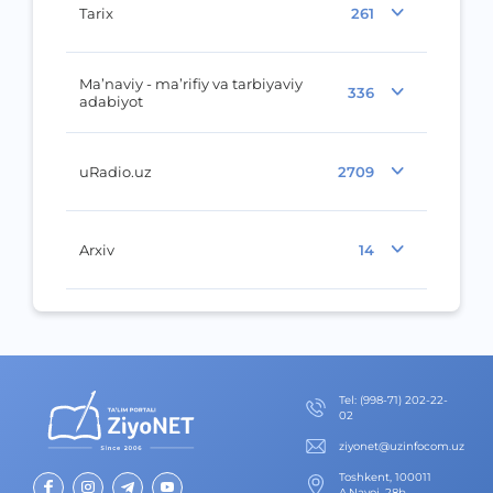
Tarix
261
Ma’naviy - ma’rifiy va tarbiyaviy
336
adabiyot
uRadio.uz
2709
Arxiv
14
Теl
:
(998-71) 202-22-
02
ziyonet@uzinfocom.uz
Toshkent, 100011
A.Navoi, 28b