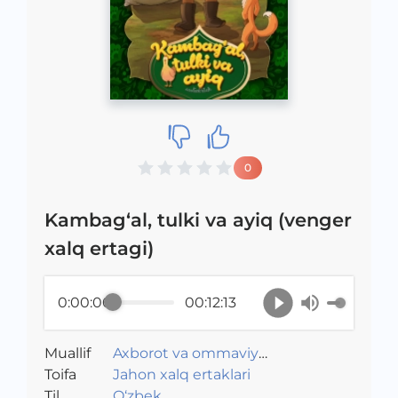
0
Kambag‘al, tulki va ayiq (venger
xalq ertagi)
0:00:00
00:12:13
Muallif
Axborot va ommaviy
Toifa
kommunikatsiyalar agentligi va
Jahon xalq ertaklari
Til
Maktabgacha ta&#039;lim
O‘zbek