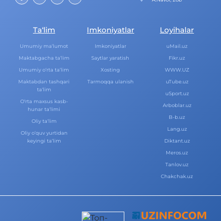
Ta‘lim
Imkoniyatlar
Loyihalar
Umumiy ma‘lumot
Imkoniyatlar
uMail.uz
Maktabgacha ta‘lim
Saytlar yaratish
Fikr.uz
Umumiy o‘rta ta‘lim
Xosting
WWW.UZ
Maktabdan tashqari
Tarmoqqa ulanish
uTube.uz
ta‘lim
uSport.uz
O‘rta maxsus kasb-
Arboblar.uz
hunar ta‘limi
B-b.uz
Oliy ta‘lim
Lang.uz
Oliy o‘quv yurtidan
keyingi ta‘lim
Diktant.uz
Meros.uz
Tanlov.uz
Chakchak.uz