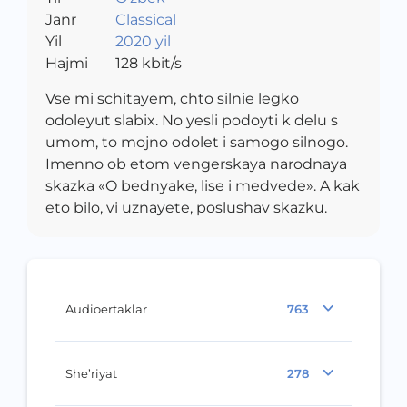
Janr
vazirligi hamkorligida
Classical
Yil
2020 yil
Hajmi
128
kbit/s
Vse mi schitayem, chto silnie legko
odoleyut slabix. No yesli podoyti k delu s
umom, to mojno odolet i samogo silnogo.
Imenno ob etom vengerskaya narodnaya
skazka «O bednyake, lise i medvede». A kak
eto bilo, vi uznayete, poslushav skazku.
Audioertaklar
763
She’riyat
278