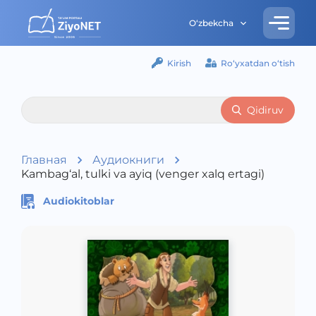
O‘zbekcha
Kirish
Ro‘yxatdan o‘tish
Qidiruv
Главная
Аудиокниги
Kambag‘al, tulki va ayiq (venger xalq ertagi)
Audiokitoblar