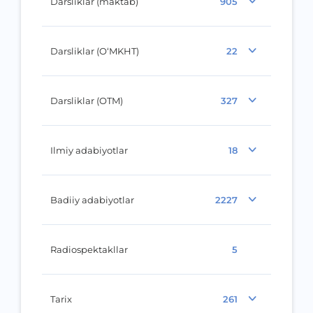
Darsliklar (maktab)
905
Darsliklar (O‘MKHT)
22
Darsliklar (OTM)
327
Ilmiy adabiyotlar
18
Badiiy adabiyotlar
2227
Radiospektakllar
5
Tarix
261