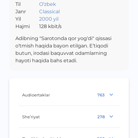
Til
O‘zbek
Janr
Classical
Yil
2000 yil
Hajmi
128
kbit/s
Adibning "Sarotonda qor yog‘di" qissasi
o‘tmish haqida bayon etilgan. E’tiqodi
butun, irodasi baquvvat odamlarning
hayoti haqida bahs etadi.
Audioertaklar
763
She’riyat
278