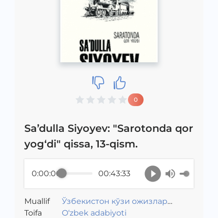
0
Sa’dulla Siyoyev: "Sarotonda qor
yog‘di" qissa, 13-qism.
0:00:00
00:43:33
Muallif
Ўзбекистон кўзи ожизлар
Toifa
жамияти
O‘zbek adabiyoti