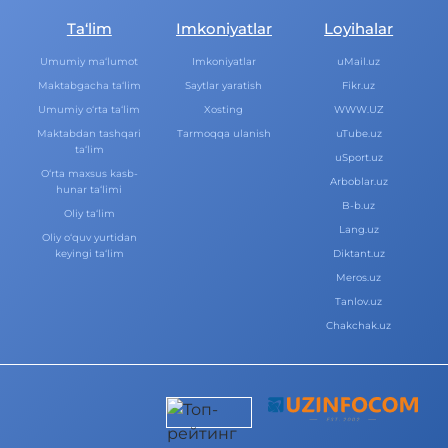
Ta‘lim
Imkoniyatlar
Loyihalar
Umumiy ma‘lumot
Imkoniyatlar
uMail.uz
Maktabgacha ta‘lim
Saytlar yaratish
Fikr.uz
Umumiy o‘rta ta‘lim
Xosting
WWW.UZ
Maktabdan tashqari
Tarmoqqa ulanish
uTube.uz
ta‘lim
uSport.uz
O‘rta maxsus kasb-
Arboblar.uz
hunar ta‘limi
B-b.uz
Oliy ta‘lim
Lang.uz
Oliy o‘quv yurtidan
keyingi ta‘lim
Diktant.uz
Meros.uz
Tanlov.uz
Chakchak.uz