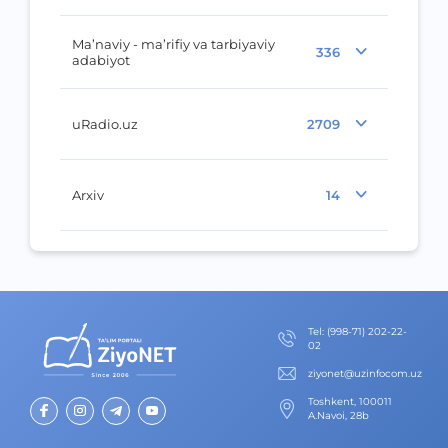
Ma’naviy - ma’rifiy va tarbiyaviy
336
adabiyot
uRadio.uz
2709
Arxiv
14
Теl
:
(998-71) 202-22-
02
ziyonet@uzinfocom.uz
Toshkent, 100011
A.Navoi, 28b