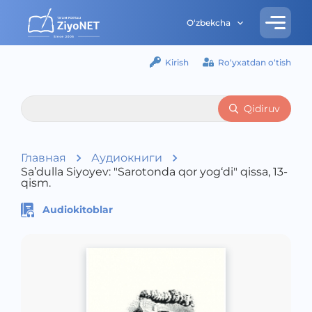
O‘zbekcha
Kirish
Ro‘yxatdan o‘tish
Qidiruv
Главная
Аудиокниги
Sa’dulla Siyoyev: "Sarotonda qor yog‘di" qissa, 13-
qism.
Audiokitoblar