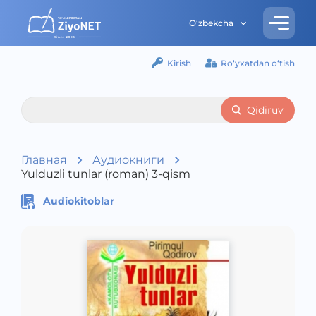
O‘zbekcha
Kirish
Ro‘yxatdan o‘tish
Qidiruv
Главная
Аудиокниги
Yulduzli tunlar (roman) 3-qism
Audiokitoblar