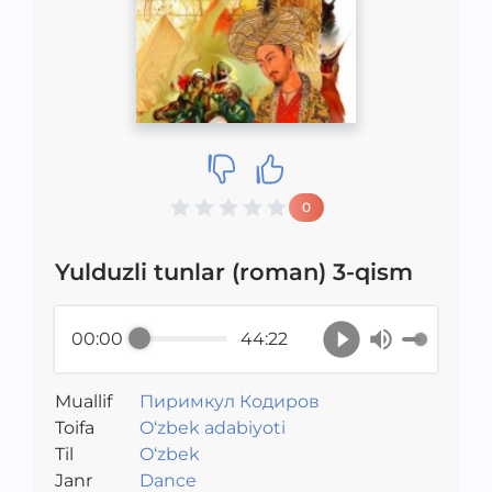
0
Yulduzli tunlar (roman) 3-qism
00:00
44:22
Muallif
Пиримкул Кодиров
Toifa
O‘zbek adabiyoti
Til
O‘zbek
Janr
Dance