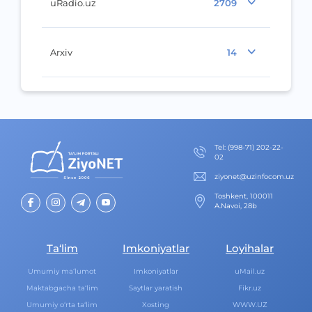
uRadio.uz
2709
Arxiv
14
Теl
:
(998-71) 202-22-
02
ziyonet@uzinfocom.uz
Toshkent, 100011
A.Navoi, 28b
Ta‘lim
Imkoniyatlar
Loyihalar
Umumiy ma‘lumot
Imkoniyatlar
uMail.uz
Maktabgacha ta‘lim
Saytlar yaratish
Fikr.uz
Umumiy o‘rta ta‘lim
Xosting
WWW.UZ