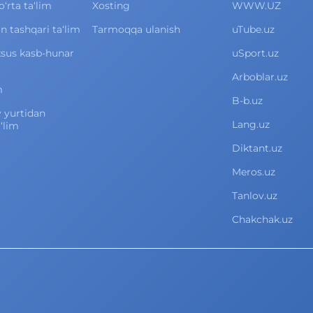
rta ta‘lim
Xosting
WWW.UZ
 tashqari ta‘lim
Tarmoqqa ulanish
uTube.uz
xsus kasb-hunar
uSport.uz
Arboblar.uz
m
B-b.uz
v yurtidan
Lang.uz
‘lim
Diktant.uz
Meros.uz
Tanlov.uz
Chakchak.uz