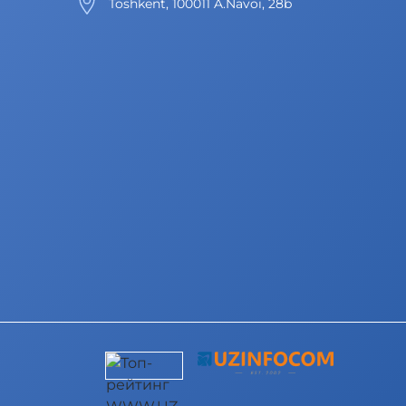
Toshkent, 100011 A.Navoi, 28b