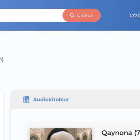
O‘z
Qidiruv
m)
Audiokitoblar
Qaynona (7