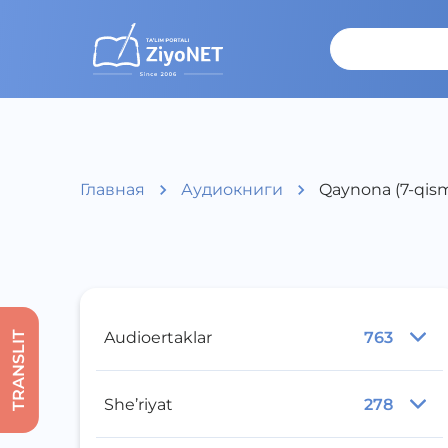
Главная
Аудиокниги
Qaynona (7-qis
Audioertaklar
763
TRANSLIT
She’riyat
278