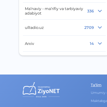
Ma’naviy - ma’rifiy va tarbiyaviy
336
adabiyot
uRadio.uz
2709
Arxiv
14
Ta‘lim
Umumiy 
Maktabga