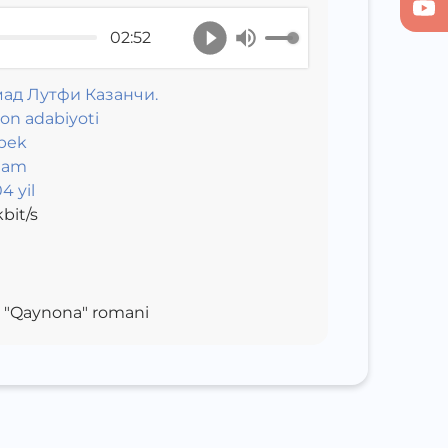
02:52
ад Лутфи Казанчи.
on adabiyoti
bek
eam
4 yil
bit/s
g "Qaynona" romani