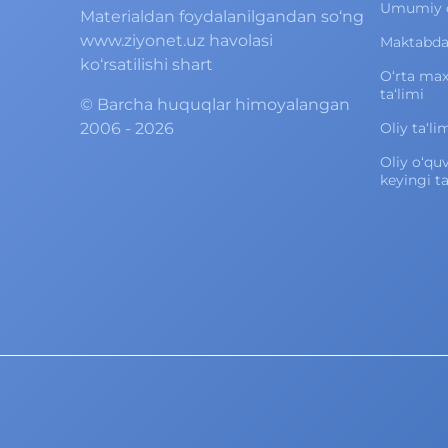
Umumiy o‘
Materialdan foydalanilgandan so‘ng
www.ziyonet.uz havolasi
Maktabdan
ko‘rsatilishi shart
O‘rta ma
ta‘limi
©
Barcha huquqlar himoyalangan
2006 - 2026
Oliy ta‘li
Oliy o‘qu
keyingi ta