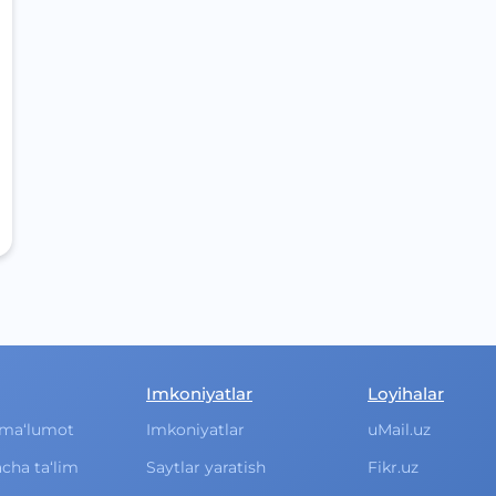
Imkoniyatlar
Loyihalar
ma‘lumot
Imkoniyatlar
uMail.uz
cha ta‘lim
Saytlar yaratish
Fikr.uz