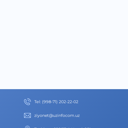
Теl
:
(998-71) 202-22-02
ziyonet@uzinfocom.uz