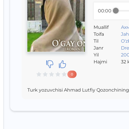
00:00
Muallif
Ахм
Toifa
Jah
Til
O‘z
Janr
Dr
Yil
200
Hajmi
32
k
0
Turk yozuvchisi Ahmad Lutfiy Qozonchinin