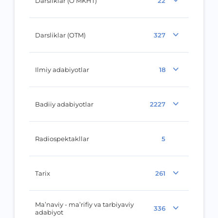
Darsliklar (O‘MKHT)
22
Darsliklar (OTM)
327
Ilmiy adabiyotlar
18
Badiiy adabiyotlar
2227
Radiospektakllar
5
Tarix
261
Ma’naviy - ma’rifiy va tarbiyaviy
336
adabiyot