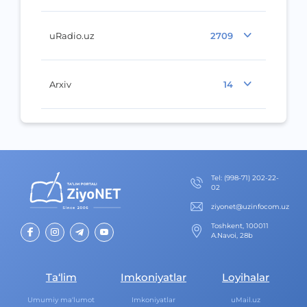
uRadio.uz
2709
Arxiv
14
Теl
:
(998-71) 202-22-
02
ziyonet@uzinfocom.uz
Toshkent, 100011
A.Navoi, 28b
Ta‘lim
Imkoniyatlar
Loyihalar
Umumiy ma‘lumot
Imkoniyatlar
uMail.uz