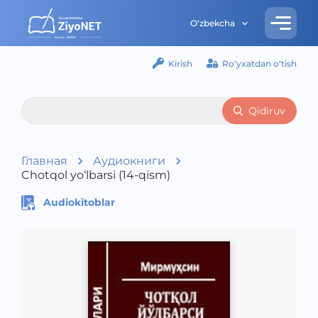
O‘zbekcha
Kirish
Ro‘yxatdan o‘tish
Qidiruv
Главная
Аудиокниги
Chotqol yo‘lbarsi (14-qism)
Audiokitoblar