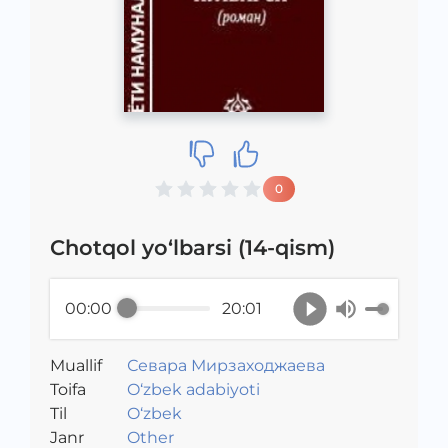
0
Chotqol yo‘lbarsi (14-qism)
00:00
20:01
Muallif
Севара Мирзаходжаева
Toifa
O‘zbek adabiyoti
Til
O‘zbek
Janr
Other