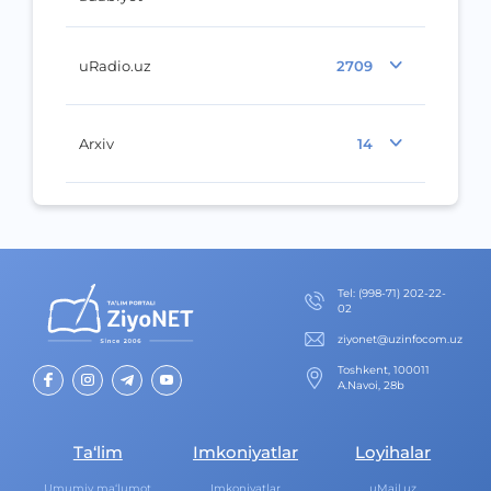
uRadio.uz
2709
Arxiv
14
Теl
:
(998-71) 202-22-
02
ziyonet@uzinfocom.uz
Toshkent, 100011
A.Navoi, 28b
Ta‘lim
Imkoniyatlar
Loyihalar
Umumiy ma‘lumot
Imkoniyatlar
uMail.uz