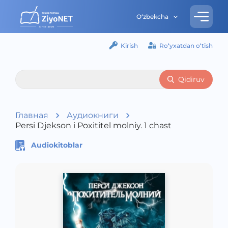
O‘zbekcha
Kirish
Ro‘yxatdan o‘tish
Qidiruv
Главная
Аудиокниги
Persi Djekson i Poxititel molniy. 1 chast
Audiokitoblar