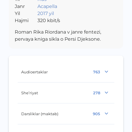
Janr
Acapella
Yil
2017 yil
Hajmi
320
kbit/s
Roman Rika Riordana v janre fentezi,
pervaya kniga sikla o Persi Djeksone.
Audioertaklar
763
She’riyat
278
Darsliklar (maktab)
905