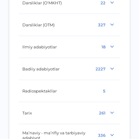
Darsliklar (O‘MKHT)
22
Darsliklar (OTM)
327
Ilmiy adabiyotlar
18
Badiiy adabiyotlar
2227
Radiospektakllar
5
Tarix
261
Ma’naviy - ma’rifiy va tarbiyaviy
336
adabiyot