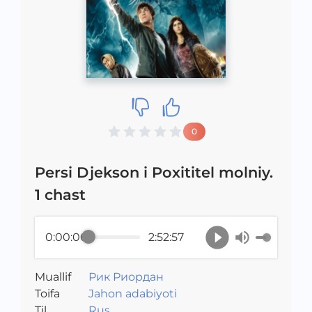
0
Persi Djekson i Poxititel molniy.
1 chast
0:00:00
2:52:57
Muallif
Рик Риордан
Toifa
Jahon adabiyoti
Til
Rus