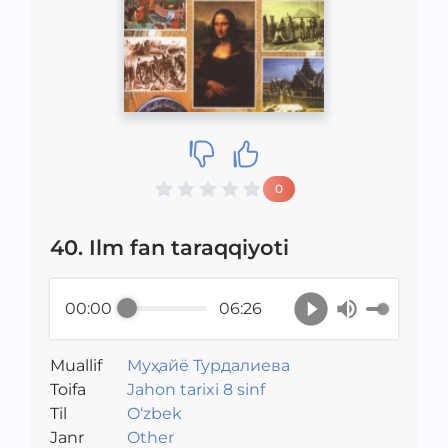
0
40. Ilm fan taraqqiyoti
00:00
06:26
Muallif
Муҳайё Турдалиева
Toifa
Jahon tarixi 8 sinf
Til
O‘zbek
Janr
Other