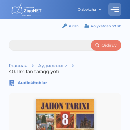
O‘zbekcha
Kirish
Ro‘yxatdan o‘tish
Qidiruv
Главная
Аудиокниги
40. Ilm fan taraqqiyoti
Audiokitoblar