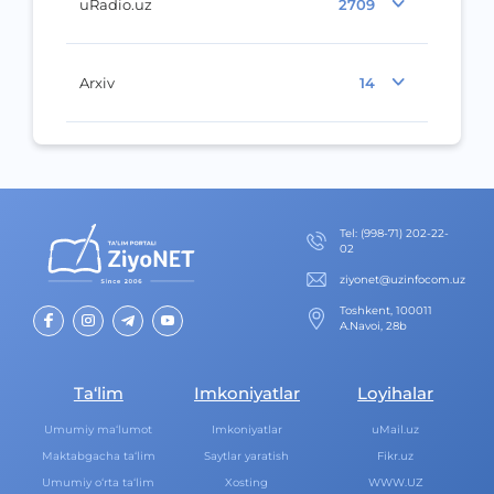
uRadio.uz
2709
Arxiv
14
Теl
:
(998-71) 202-22-
02
ziyonet@uzinfocom.uz
Toshkent, 100011
A.Navoi, 28b
Ta‘lim
Imkoniyatlar
Loyihalar
Umumiy ma‘lumot
Imkoniyatlar
uMail.uz
Maktabgacha ta‘lim
Saytlar yaratish
Fikr.uz
Umumiy o‘rta ta‘lim
Xosting
WWW.UZ