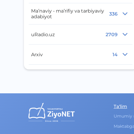
Ma’naviy - ma’rifiy va tarbiyaviy
336
adabiyot
uRadio.uz
2709
Arxiv
14
Ta‘lim
Umumiy 
Maktabga