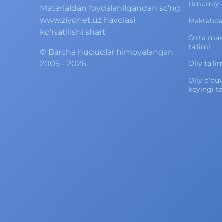
Umumiy o‘
Materialdan foydalanilgandan so‘ng
www.ziyonet.uz havolasi
Maktabdan
ko‘rsatilishi shart
O‘rta ma
ta‘limi
©
Barcha huquqlar himoyalangan
2006 - 2026
Oliy ta‘li
Oliy o‘qu
keyingi ta