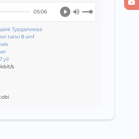
05:06
ҳайё Турдалиева
on tarixi 8 sinf
bek
er
 yil
kbit/s
tobi