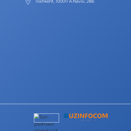
Toshkent, 100011 A.Navoi, 28b