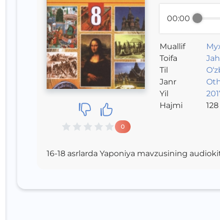
00:00
Muallif
Му
Toifa
Jah
Til
O‘z
Janr
Oth
Yil
2017
Hajmi
128
0
16-18 asrlarda Yaponiya mavzusining audioki