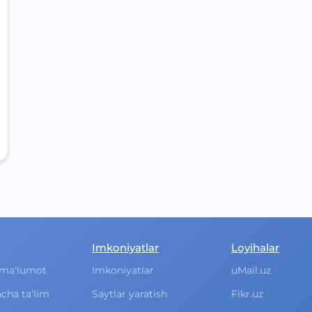
Imkoniyatlar
Loyihalar
ma‘lumot
Imkoniyatlar
uMail.uz
cha ta‘lim
Saytlar yaratish
Fikr.uz