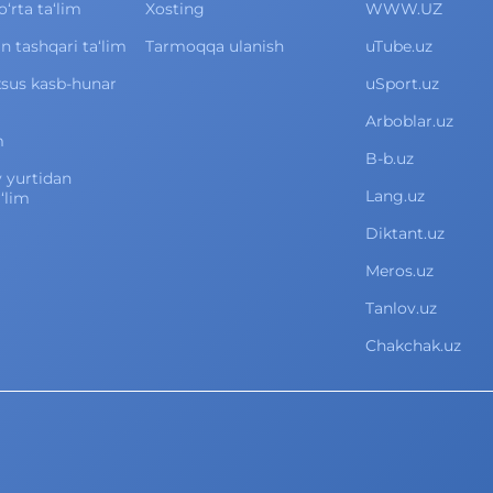
rta ta‘lim
Xosting
WWW.UZ
 tashqari ta‘lim
Tarmoqqa ulanish
uTube.uz
xsus kasb-hunar
uSport.uz
Arboblar.uz
m
B-b.uz
v yurtidan
Lang.uz
‘lim
Diktant.uz
Meros.uz
Tanlov.uz
Chakchak.uz