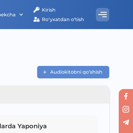
Kirish
bekcha
Ro‘yxatdan o‘tish
Audiokitobni qo‘shish
srlarda Yaponiya