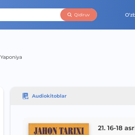
O‘z
Qidiruv
a Yaponiya
Audiokitoblar
21. 16-18 a