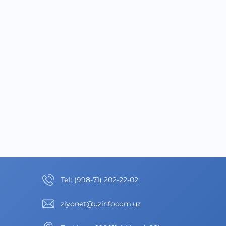
Теl
:
(998-71) 202-22-02
ziyonet@uzinfocom.uz