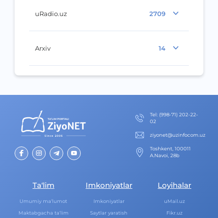
uRadio.uz
2709
Arxiv
14
Теl
:
(998-71) 202-22-
02
ziyonet@uzinfocom.uz
Toshkent, 100011
A.Navoi, 28b
Ta‘lim
Imkoniyatlar
Loyihalar
Umumiy ma‘lumot
Imkoniyatlar
uMail.uz
Maktabgacha ta‘lim
Saytlar yaratish
Fikr.uz