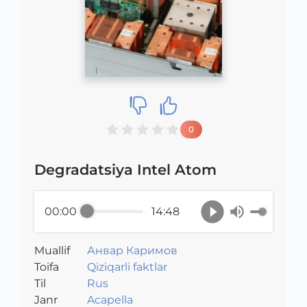
0
Degradatsiya Intel Atom
00:00
14:48
Muallif
Анвар Каримов
Toifa
Qiziqarli faktlar
Til
Rus
Janr
Acapella