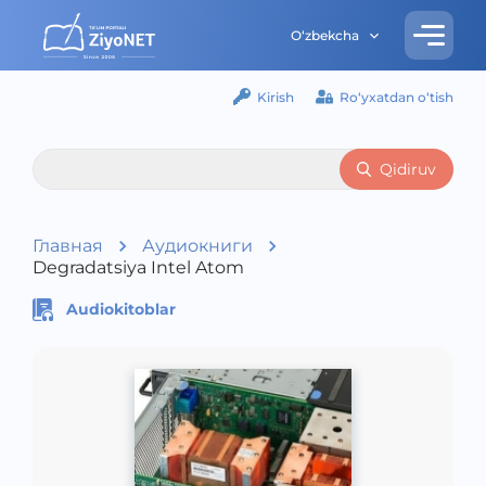
O‘zbekcha
Kirish
Ro‘yxatdan o‘tish
Qidiruv
Главная
Аудиокниги
Degradatsiya Intel Atom
Audiokitoblar