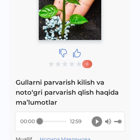
0
Gullarni parvarish kilish va
noto‘gri parvarish qlish haqida
ma’lumotlar
00:00
12:59
Muallif
Нодира Мавлянова