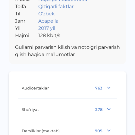
Toifa
Qiziqarli faktlar
Til
O‘zbek
Janr
Acapella
Yil
2017 yil
Hajmi
128
kbit/s
Gullarni parvarish kilish va noto‘gri parvarish
qlish haqida ma’lumotlar
Audioertaklar
763
She’riyat
278
Darsliklar (maktab)
905