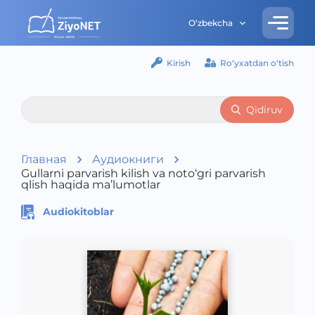
O‘zbekcha
Kirish
Ro‘yxatdan o‘tish
Qidiruv
Главная
Аудиокниги
Gullarni parvarish kilish va noto‘gri parvarish
qlish haqida ma’lumotlar
Audiokitoblar