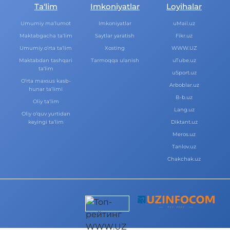
Ta‘lim
Imkoniyatlar
Loyihalar
Umumiy ma‘lumot
Imkoniyatlar
uMail.uz
Maktabgacha ta‘lim
Saytlar yaratish
Fikr.uz
Umumiy o‘rta ta‘lim
Xosting
WWW.UZ
Maktabdan tashqari
Tarmoqqa ulanish
uTube.uz
ta‘lim
uSport.uz
O‘rta maxsus kasb-
Arboblar.uz
hunar ta‘limi
B-b.uz
Oliy ta‘lim
Lang.uz
Oliy o‘quv yurtidan
keyingi ta‘lim
Diktant.uz
Meros.uz
Tanlov.uz
Chakchak.uz