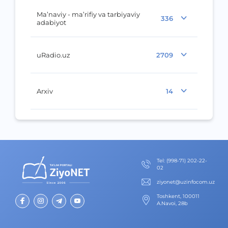
Ma’naviy - ma’rifiy va tarbiyaviy
336
adabiyot
uRadio.uz
2709
Arxiv
14
Теl
:
(998-71) 202-22-
02
ziyonet@uzinfocom.uz
Toshkent, 100011
A.Navoi, 28b