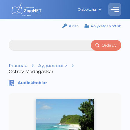
O‘zbekcha
Kirish
Ro‘yxatdan o‘tish
Qidiruv
Главная
Аудиокниги
Ostrov Madagaskar
Audiokitoblar