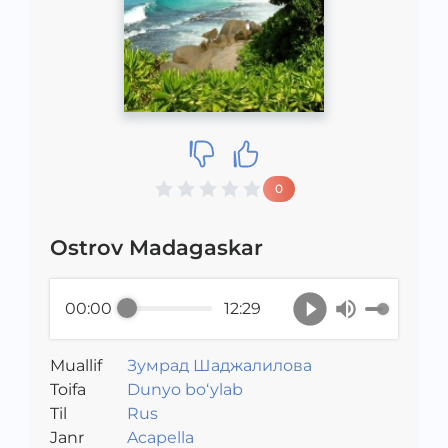
0
Ostrov Madagaskar
00:00
12:29
Muallif
Зумрад Шаджалилова
Toifa
Dunyo bo‘ylab
Til
Rus
Janr
Acapella