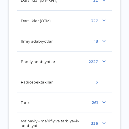
Darsliklar (O‘MKHT)
22
Darsliklar (OTM)
327
Ilmiy adabiyotlar
18
Badiiy adabiyotlar
2227
Radiospektakllar
5
Tarix
261
Ma’naviy - ma’rifiy va tarbiyaviy
336
adabiyot